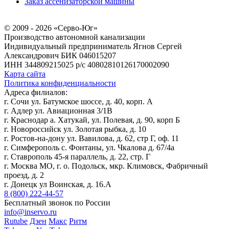
Заказ ассенизаторской машины
© 2009 - 2026 «Серво-Юг»
Производство автономной канализации
Индивидуальный предприниматель Ягнов Сергей
Александрович
БИК 046015207
ИНН 344809215025
р/с 40802810126170002090
Карта сайта
Политика конфиденциальности
Адреса филиалов:
г. Сочи ул. Батумское шоссе, д. 40, корп. А
г. Адлер ул. Авиационная 3/1В
г. Краснодар а. Хатукай, ул. Полевая, д. 90, корп Б
г. Новороссийск ул. Золотая рыбка, д. 10
г. Ростов-на-дону ул. Вавилова, д. 62, стр Г, оф. 11
г. Симферополь с. Фонтаны, ул. Чкалова д. 67/4а
г. Ставрополь 45-я параллель, д. 22, стр. Г
г. Москва МО, г. о. Подольск, мкр. Климовск, Фабричный
проезд, д. 2
г. Донецк ул Воинская, д. 16.А
8 (800) 222-44-57
Бесплатный звонок по России
info@inservo.ru
Rutube
Дзен
Макс
Ритм