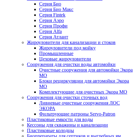
Серия Био
Серия Био Макс
Серия Fintek
Серия Аэро
Серия Профи
Серия Alfa
Серия Атлант
Жироуловители для канализации и стоков
Жироуловители под мойку
Промышленные
Цеховые жироуловители
Сооружения для очистки воды автомойки
Очистные сооружения для автомойки Экора
МО
Блоки рециркуляции для автомойки Экора
МО
Комплектующие для очистных Экора МО
Сооружения для очистки сточных вод
Ливневые очистные сооружения ЛОС
ЭКОРА
Фильтрующие патроны Servo-Patron
Пластиковые емкости для воды
Кессоны для скважины и канализации
Пластиковые колодцы
Биопрепараты для септиков и выгребных ям