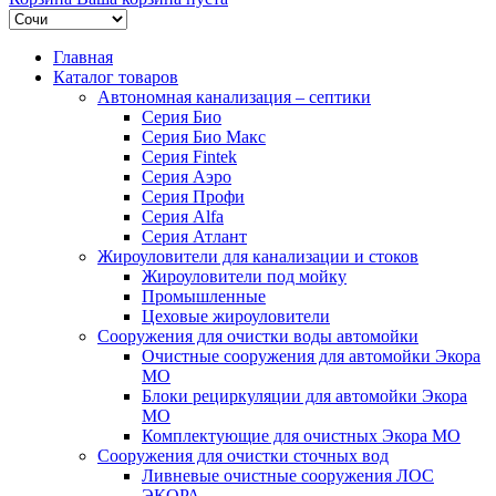
Главная
Каталог товаров
Автономная канализация – септики
Серия Био
Серия Био Макс
Серия Fintek
Серия Аэро
Серия Профи
Серия Alfa
Серия Атлант
Жироуловители для канализации и стоков
Жироуловители под мойку
Промышленные
Цеховые жироуловители
Сооружения для очистки воды автомойки
Очистные сооружения для автомойки Экора
МО
Блоки рециркуляции для автомойки Экора
МО
Комплектующие для очистных Экора МО
Сооружения для очистки сточных вод
Ливневые очистные сооружения ЛОС
ЭКОРА