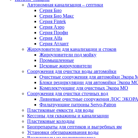
Автономная канализация – септики
Серия Био
Серия Био Макс
Серия Fintek
Серия Аэро
Серия Профи
Серия Alfa
Серия Атлант
Жироуловители для канализации и стоков
Жироуловители под мойку
Промышленные
Цеховые жироуловители
Сооружения для очистки воды автомойки
Очистные сооружения для автомойки Экора 
Блоки рециркуляции для автомойки Экора М
Комплектующие для очистных Экора МО
Сооружения для очистки сточных вод
Ливневые очистные сооружения ЛОС ЭКОР
Фильтрующие патроны Servo-Patron
Пластиковые емкости для воды
Кессоны для скважины и канализации
Пластиковые колодцы
Биопрепараты для септиков и выгребных ям
Установки обеззараживания воды
Воздуховоды из полипропилена