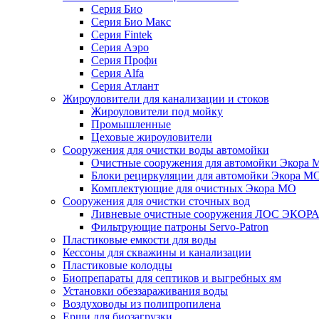
Серия Био
Серия Био Макс
Серия Fintek
Серия Аэро
Серия Профи
Серия Alfa
Серия Атлант
Жироуловители для канализации и стоков
Жироуловители под мойку
Промышленные
Цеховые жироуловители
Сооружения для очистки воды автомойки
Очистные сооружения для автомойки Экора 
Блоки рециркуляции для автомойки Экора М
Комплектующие для очистных Экора МО
Сооружения для очистки сточных вод
Ливневые очистные сооружения ЛОС ЭКОР
Фильтрующие патроны Servo-Patron
Пластиковые емкости для воды
Кессоны для скважины и канализации
Пластиковые колодцы
Биопрепараты для септиков и выгребных ям
Установки обеззараживания воды
Воздуховоды из полипропилена
Ерши для биозагрузки