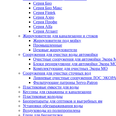
Серия Био
Серия Био Макс
Серия Fintek
Серия Аэро
Серия Профи
Серия Alfa
Серия Атлант
Жироуловители для канализации и стоков
Жироуловители под мойку
Промышленные
Цеховые жироуловители
Сооружения для очистки воды автомойки
Очистные сооружения для автомойки Экора 
Блоки рециркуляции для автомойки Экора М
Комплектующие для очистных Экора МО
Сооружения для очистки сточных вод
Ливневые очистные сооружения ЛОС ЭКОР
Фильтрующие патроны Servo-Patron
Пластиковые емкости для воды
Кессоны для скважины и канализации
Пластиковые колодцы
Биопрепараты для септиков и выгребных ям
Установки обеззараживания воды
Воздуховоды из полипропилена
Ерши для биозагрузки