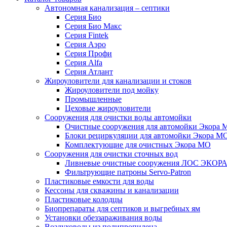
Автономная канализация – септики
Серия Био
Серия Био Макс
Серия Fintek
Серия Аэро
Серия Профи
Серия Alfa
Серия Атлант
Жироуловители для канализации и стоков
Жироуловители под мойку
Промышленные
Цеховые жироуловители
Сооружения для очистки воды автомойки
Очистные сооружения для автомойки Экора 
Блоки рециркуляции для автомойки Экора М
Комплектующие для очистных Экора МО
Сооружения для очистки сточных вод
Ливневые очистные сооружения ЛОС ЭКОР
Фильтрующие патроны Servo-Patron
Пластиковые емкости для воды
Кессоны для скважины и канализации
Пластиковые колодцы
Биопрепараты для септиков и выгребных ям
Установки обеззараживания воды
Воздуховоды из полипропилена