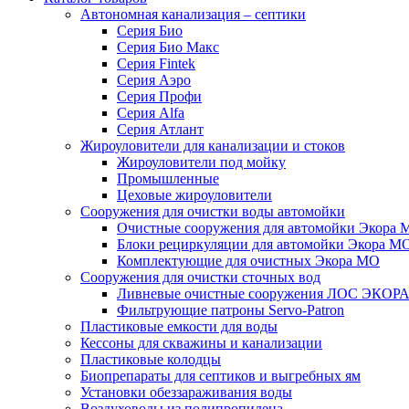
Автономная канализация – септики
Серия Био
Серия Био Макс
Серия Fintek
Серия Аэро
Серия Профи
Серия Alfa
Серия Атлант
Жироуловители для канализации и стоков
Жироуловители под мойку
Промышленные
Цеховые жироуловители
Сооружения для очистки воды автомойки
Очистные сооружения для автомойки Экора 
Блоки рециркуляции для автомойки Экора М
Комплектующие для очистных Экора МО
Сооружения для очистки сточных вод
Ливневые очистные сооружения ЛОС ЭКОР
Фильтрующие патроны Servo-Patron
Пластиковые емкости для воды
Кессоны для скважины и канализации
Пластиковые колодцы
Биопрепараты для септиков и выгребных ям
Установки обеззараживания воды
Воздуховоды из полипропилена