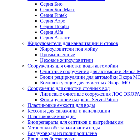
Серия Био
Серия Био Макс
Серия Fintek
Серия Аэро
Серия Профи
Серия Alfa
Серия Атлант
Жироуловители для канализации и стоков
Жироуловители под мойку
Промышленные
Цеховые жироуловители
Сооружения для очистки воды автомойки
Очистные сооружения для автомойки Экора 
Блоки рециркуляции для автомойки Экора М
Комплектующие для очистных Экора МО
Сооружения для очистки сточных вод
Ливневые очистные сооружения ЛОС ЭКОР
Фильтрующие патроны Servo-Patron
Пластиковые емкости для воды
Кессоны для скважины и канализации
Пластиковые колодцы
Биопрепараты для септиков и выгребных ям
Установки обеззараживания воды
Воздуховоды из полипропилена
Ерши для биозагрузки