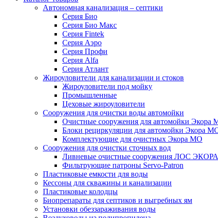
Автономная канализация – септики
Серия Био
Серия Био Макс
Серия Fintek
Серия Аэро
Серия Профи
Серия Alfa
Серия Атлант
Жироуловители для канализации и стоков
Жироуловители под мойку
Промышленные
Цеховые жироуловители
Сооружения для очистки воды автомойки
Очистные сооружения для автомойки Экора 
Блоки рециркуляции для автомойки Экора М
Комплектующие для очистных Экора МО
Сооружения для очистки сточных вод
Ливневые очистные сооружения ЛОС ЭКОР
Фильтрующие патроны Servo-Patron
Пластиковые емкости для воды
Кессоны для скважины и канализации
Пластиковые колодцы
Биопрепараты для септиков и выгребных ям
Установки обеззараживания воды
Воздуховоды из полипропилена