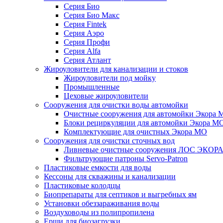
Серия Био
Серия Био Макс
Серия Fintek
Серия Аэро
Серия Профи
Серия Alfa
Серия Атлант
Жироуловители для канализации и стоков
Жироуловители под мойку
Промышленные
Цеховые жироуловители
Сооружения для очистки воды автомойки
Очистные сооружения для автомойки Экора 
Блоки рециркуляции для автомойки Экора М
Комплектующие для очистных Экора МО
Сооружения для очистки сточных вод
Ливневые очистные сооружения ЛОС ЭКОР
Фильтрующие патроны Servo-Patron
Пластиковые емкости для воды
Кессоны для скважины и канализации
Пластиковые колодцы
Биопрепараты для септиков и выгребных ям
Установки обеззараживания воды
Воздуховоды из полипропилена
Ерши для биозагрузки