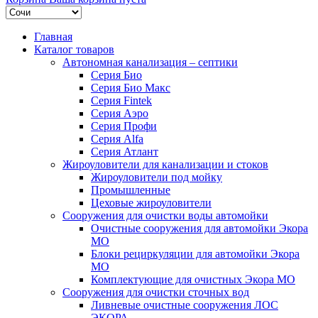
Главная
Каталог товаров
Автономная канализация – септики
Серия Био
Серия Био Макс
Серия Fintek
Серия Аэро
Серия Профи
Серия Alfa
Серия Атлант
Жироуловители для канализации и стоков
Жироуловители под мойку
Промышленные
Цеховые жироуловители
Сооружения для очистки воды автомойки
Очистные сооружения для автомойки Экора
МО
Блоки рециркуляции для автомойки Экора
МО
Комплектующие для очистных Экора МО
Сооружения для очистки сточных вод
Ливневые очистные сооружения ЛОС
ЭКОРА