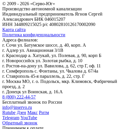
© 2009 - 2026 «Серво-Юг»
Производство автономной канализации
Индивидуальный предприниматель Ягнов Сергей
Александрович
БИК 046015207
ИНН 344809215025
р/с 40802810126170002090
Карта сайта
Политика конфиденциальности
Адреса филиалов:
г. Сочи ул. Батумское шоссе, д. 40, корп. А
г. Адлер ул. Авиационная 3/1В
г. Краснодар а. Хатукай, ул. Полевая, д. 90, корп Б
г. Новороссийск ул. Золотая рыбка, д. 10
г. Ростов-на-дону ул. Вавилова, д. 62, стр Г, оф. 11
г. Симферополь с. Фонтаны, ул. Чкалова д. 67/4а
г. Ставрополь 45-я параллель, д. 22, стр. Г
г. Москва МО, г. о. Подольск, мкр. Климовск, Фабричный
проезд, д. 2
г. Донецк ул Воинская, д. 16.А
8 (800) 222-44-57
Бесплатный звонок по России
info@inservo.ru
Rutube
Дзен
Макс
Ритм
Telegram
YouTube
Обратный звонок
Принимаем к оплате