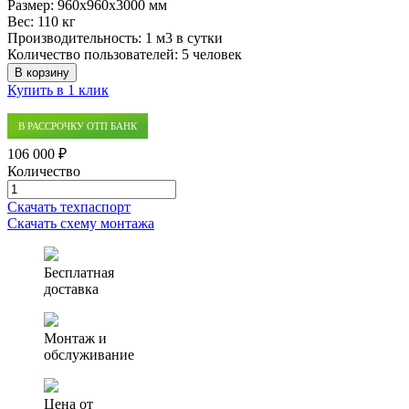
Размер:
960x960x3000 мм
Вес:
110 кг
Производительность:
1 м3 в сутки
Количество пользователей:
5 человек
В корзину
Купить в 1 клик
В РАССРОЧКУ ОТП БАНК
106 000 ₽
Количество
Количество
товара
Скачать техпаспорт
Септик
Скачать схему монтажа
(ЛОС)
Профи
1
Бесплатная
доставка
Монтаж и
обслуживание
Цена от