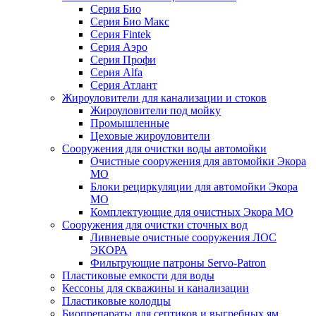
Серия Био
Серия Био Макс
Серия Fintek
Серия Аэро
Серия Профи
Серия Alfa
Серия Атлант
Жироуловители для канализации и стоков
Жироуловители под мойку
Промышленные
Цеховые жироуловители
Сооружения для очистки воды автомойки
Очистные сооружения для автомойки Экора
МО
Блоки рециркуляции для автомойки Экора
МО
Комплектующие для очистных Экора МО
Сооружения для очистки сточных вод
Ливневые очистные сооружения ЛОС
ЭКОРА
Фильтрующие патроны Servo-Patron
Пластиковые емкости для воды
Кессоны для скважины и канализации
Пластиковые колодцы
Биопрепараты для септиков и выгребных ям