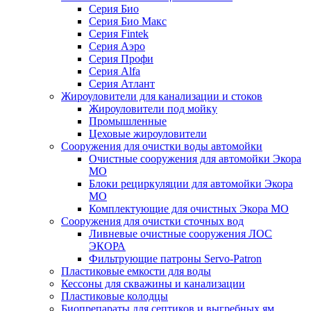
Серия Био
Серия Био Макс
Серия Fintek
Серия Аэро
Серия Профи
Серия Alfa
Серия Атлант
Жироуловители для канализации и стоков
Жироуловители под мойку
Промышленные
Цеховые жироуловители
Сооружения для очистки воды автомойки
Очистные сооружения для автомойки Экора
МО
Блоки рециркуляции для автомойки Экора
МО
Комплектующие для очистных Экора МО
Сооружения для очистки сточных вод
Ливневые очистные сооружения ЛОС
ЭКОРА
Фильтрующие патроны Servo-Patron
Пластиковые емкости для воды
Кессоны для скважины и канализации
Пластиковые колодцы
Биопрепараты для септиков и выгребных ям