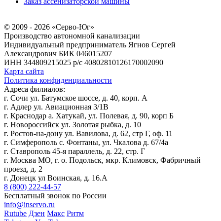
Заказ ассенизаторской машины
© 2009 - 2026 «Серво-Юг»
Производство автономной канализации
Индивидуальный предприниматель Ягнов Сергей
Александрович
БИК 046015207
ИНН 344809215025
р/с 40802810126170002090
Карта сайта
Политика конфиденциальности
Адреса филиалов:
г. Сочи ул. Батумское шоссе, д. 40, корп. А
г. Адлер ул. Авиационная 3/1В
г. Краснодар а. Хатукай, ул. Полевая, д. 90, корп Б
г. Новороссийск ул. Золотая рыбка, д. 10
г. Ростов-на-дону ул. Вавилова, д. 62, стр Г, оф. 11
г. Симферополь с. Фонтаны, ул. Чкалова д. 67/4а
г. Ставрополь 45-я параллель, д. 22, стр. Г
г. Москва МО, г. о. Подольск, мкр. Климовск, Фабричный
проезд, д. 2
г. Донецк ул Воинская, д. 16.А
8 (800) 222-44-57
Бесплатный звонок по России
info@inservo.ru
Rutube
Дзен
Макс
Ритм