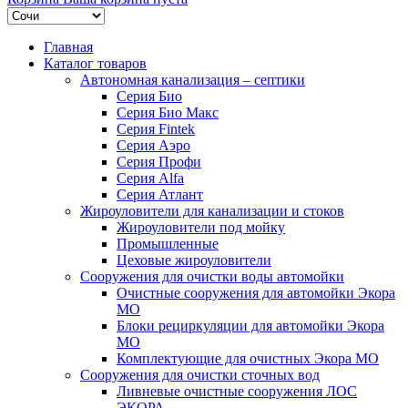
Главная
Каталог товаров
Автономная канализация – септики
Серия Био
Серия Био Макс
Серия Fintek
Серия Аэро
Серия Профи
Серия Alfa
Серия Атлант
Жироуловители для канализации и стоков
Жироуловители под мойку
Промышленные
Цеховые жироуловители
Сооружения для очистки воды автомойки
Очистные сооружения для автомойки Экора
МО
Блоки рециркуляции для автомойки Экора
МО
Комплектующие для очистных Экора МО
Сооружения для очистки сточных вод
Ливневые очистные сооружения ЛОС
ЭКОРА