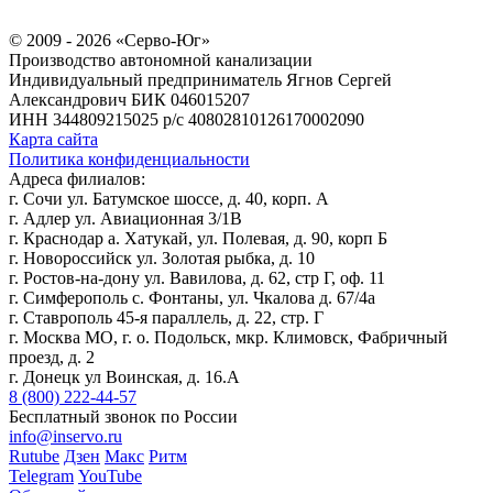
© 2009 - 2026 «Серво-Юг»
Производство автономной канализации
Индивидуальный предприниматель Ягнов Сергей
Александрович
БИК 046015207
ИНН 344809215025
р/с 40802810126170002090
Карта сайта
Политика конфиденциальности
Адреса филиалов:
г. Сочи ул. Батумское шоссе, д. 40, корп. А
г. Адлер ул. Авиационная 3/1В
г. Краснодар а. Хатукай, ул. Полевая, д. 90, корп Б
г. Новороссийск ул. Золотая рыбка, д. 10
г. Ростов-на-дону ул. Вавилова, д. 62, стр Г, оф. 11
г. Симферополь с. Фонтаны, ул. Чкалова д. 67/4а
г. Ставрополь 45-я параллель, д. 22, стр. Г
г. Москва МО, г. о. Подольск, мкр. Климовск, Фабричный
проезд, д. 2
г. Донецк ул Воинская, д. 16.А
8 (800) 222-44-57
Бесплатный звонок по России
info@inservo.ru
Rutube
Дзен
Макс
Ритм
Telegram
YouTube