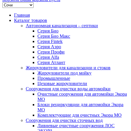
Главная
Каталог товаров
Автономная канализация – септики
Серия Био
Серия Био Макс
Серия Fintek
Серия Аэро
Серия Профи
Серия Alfa
Серия Атлант
Жироуловители для канализации и стоков
Жироуловители под мойку
Промышленные
Цеховые жироуловители
Сооружения для очистки воды автомойки
Очистные сооружения для автомойки Экора
МО
Блоки рециркуляции для автомойки Экора
МО
Комплектующие для очистных Экора МО
Сооружения для очистки сточных вод
Ливневые очистные сооружения ЛОС
ЭКОРА