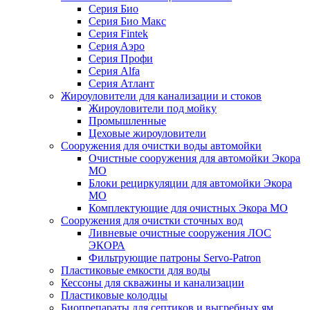
Серия Био
Серия Био Макс
Серия Fintek
Серия Аэро
Серия Профи
Серия Alfa
Серия Атлант
Жироуловители для канализации и стоков
Жироуловители под мойку
Промышленные
Цеховые жироуловители
Сооружения для очистки воды автомойки
Очистные сооружения для автомойки Экора
МО
Блоки рециркуляции для автомойки Экора
МО
Комплектующие для очистных Экора МО
Сооружения для очистки сточных вод
Ливневые очистные сооружения ЛОС
ЭКОРА
Фильтрующие патроны Servo-Patron
Пластиковые емкости для воды
Кессоны для скважины и канализации
Пластиковые колодцы
Биопрепараты для септиков и выгребных ям