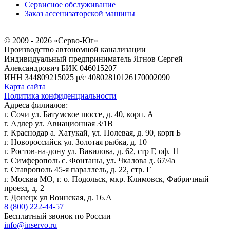
Сервисное обслуживание
Заказ ассенизаторской машины
© 2009 - 2026 «Серво-Юг»
Производство автономной канализации
Индивидуальный предприниматель Ягнов Сергей
Александрович
БИК 046015207
ИНН 344809215025
р/с 40802810126170002090
Карта сайта
Политика конфиденциальности
Адреса филиалов:
г. Сочи ул. Батумское шоссе, д. 40, корп. А
г. Адлер ул. Авиационная 3/1В
г. Краснодар а. Хатукай, ул. Полевая, д. 90, корп Б
г. Новороссийск ул. Золотая рыбка, д. 10
г. Ростов-на-дону ул. Вавилова, д. 62, стр Г, оф. 11
г. Симферополь с. Фонтаны, ул. Чкалова д. 67/4а
г. Ставрополь 45-я параллель, д. 22, стр. Г
г. Москва МО, г. о. Подольск, мкр. Климовск, Фабричный
проезд, д. 2
г. Донецк ул Воинская, д. 16.А
8 (800) 222-44-57
Бесплатный звонок по России
info@inservo.ru