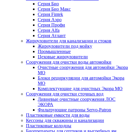
Серия Био
Серия Био Макс
Серия Fintek
Серия Аэро
Серия Профи
Серия Alfa
Серия Атлант
Жироуловители для канализации и стоков
Жироуловители под мойку
Промышленные
Цеховые жироуловители
Сооружения для очистки воды автомойки
Очистные сооружения для автомойки Экора
МО
Блоки рециркуляции для автомойки Экора
МО
Комплектующие для очистных Экора МО
Сооружения для очистки сточных вод
Ливневые очистные сооружения ЛОС
ЭКОРА
Фильтрующие патроны Servo-Patron
Пластиковые емкости для воды
Кессоны для скважины и канализации
Пластиковые колодцы
Биопрепараты для септиков и выгребных ям