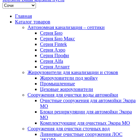
Главная
Каталог товаров
Автономная канализация – септики
Серия Био
Серия Био Макс
Серия Fintek
Серия Аэро
Серия Профи
Серия Alfa
Серия Атлант
Жироуловители для канализации и стоков
Жироуловители под мойку
Промышленные
Цеховые жироуловители
Сооружения для очистки воды автомойки
Очистные сооружения для автомойки Экора
МО
Блоки рециркуляции для автомойки Экора
МО
Комплектующие для очистных Экора МО
Сооружения для очистки сточных вод
Ливневые очистные сооружения ЛОС
ЭКОРА