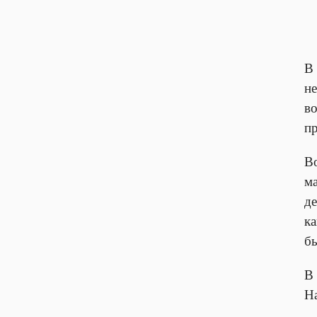
В
не
во
п
В
ма
де
к
б
В
Н