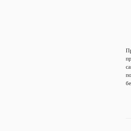
П
пр
са
п
бе