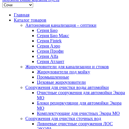
Главная
Каталог товаров
Автономная канализация – септики
Серия Био
Серия Био Макс
Серия Fintek
Серия Аэро
Серия Профи
Серия Alfa
Серия Атлант
Жироуловители для канализации и стоков
Жироуловители под мойку
Промышленные
Цеховые жироуловители
Сооружения для очистки воды автомойки
Очистные сооружения для автомойки Экора
МО
Блоки рециркуляции для автомойки Экора
МО
Комплектующие для очистных Экора МО
Сооружения для очистки сточных вод
Ливневые очистные сооружения ЛОС
ЭКОРА