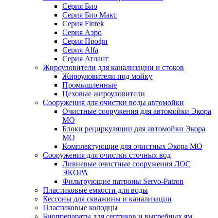
Серия Био
Серия Био Макс
Серия Fintek
Серия Аэро
Серия Профи
Серия Alfa
Серия Атлант
Жироуловители для канализации и стоков
Жироуловители под мойку
Промышленные
Цеховые жироуловители
Сооружения для очистки воды автомойки
Очистные сооружения для автомойки Экора
МО
Блоки рециркуляции для автомойки Экора
МО
Комплектующие для очистных Экора МО
Сооружения для очистки сточных вод
Ливневые очистные сооружения ЛОС
ЭКОРА
Фильтрующие патроны Servo-Patron
Пластиковые емкости для воды
Кессоны для скважины и канализации
Пластиковые колодцы
Биопрепараты для септиков и выгребных ям