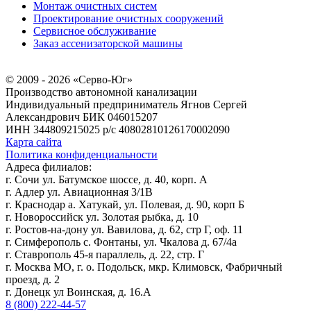
Монтаж очистных систем
Проектирование очистных сооружений
Сервисное обслуживание
Заказ ассенизаторской машины
© 2009 - 2026 «Серво-Юг»
Производство автономной канализации
Индивидуальный предприниматель Ягнов Сергей
Александрович
БИК 046015207
ИНН 344809215025
р/с 40802810126170002090
Карта сайта
Политика конфиденциальности
Адреса филиалов:
г. Сочи ул. Батумское шоссе, д. 40, корп. А
г. Адлер ул. Авиационная 3/1В
г. Краснодар а. Хатукай, ул. Полевая, д. 90, корп Б
г. Новороссийск ул. Золотая рыбка, д. 10
г. Ростов-на-дону ул. Вавилова, д. 62, стр Г, оф. 11
г. Симферополь с. Фонтаны, ул. Чкалова д. 67/4а
г. Ставрополь 45-я параллель, д. 22, стр. Г
г. Москва МО, г. о. Подольск, мкр. Климовск, Фабричный
проезд, д. 2
г. Донецк ул Воинская, д. 16.А
8 (800) 222-44-57