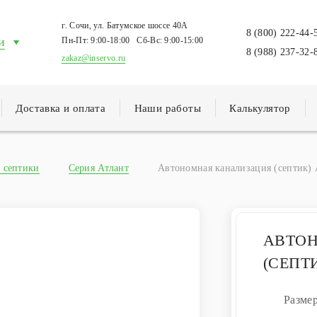
г. Сочи, ул. Батумское шоссе 40А
8 (800) 222-44-
и
Пн-Пт:
9:00-18:00
Сб-Вс:
9:00-15:00
8 (988) 237-32-
zakaz@inservo.ru
Доставка и оплата
Наши работы
Калькулятор
 септики
Серия Атлант
Автономная канализация (септик) 
АВТО
(СЕПТ
Разме