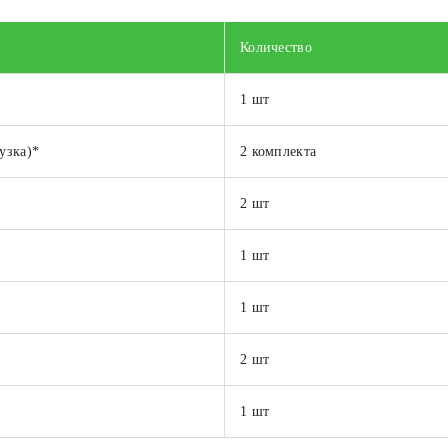
Количество
1 шт
узка)*
2 комплекта
2 шт
1 шт
1 шт
2 шт
1 шт