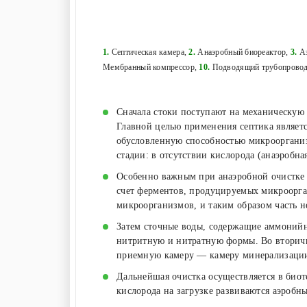
1.
Септическая камера,
2.
Анаэробный биореактор,
3.
Аэ
Мембранный компрессор,
10.
Подводящий трубопрово
Сначала стоки поступают на механическую
Главной целью применения септика являетс
обусловленную способностью микроорганизм
стадии: в отсутствии кислорода (анаэробна
Особенно важным при анаэробной очистке 
счет ферментов, продуцируемых микроорга
микроорганизмов, и таким образом часть н
Затем сточные воды, содержащие аммонийн
нитритную и нитратную формы. Во втори
приемную камеру — камеру минерализаци
Дальнейшая очистка осуществляется в био
кислорода на загрузке развиваются аэробн