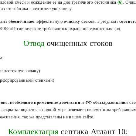
иловой смеси и осаждение ее на дно третичного отстойника
(6)
. Очищ
 из отстойника в септическую камеру.
ант обеспечивает
эффективную
очистку стоков
, а результат
соответ
0-00
«Гигиенические требования к охране поверхностных вод.
Отвод
очищенных стоков
м:
ивнесточную канаву)
перфорированными стенками)
зоне, необходимо применение доочистки и УФ обеззараживания ст
в открытые водоемы в полной мере отвечает современным требования
аживания, так же представлены на нашем сайте.
Комплектация
септика Атлант 10: