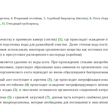
ротенк,
4.
Вторичный отстойник,
5.
Аэробный биореактор (биотенк),
6.
Отсек сбора
д,
11.
Отводящий трубопровод.
 очистку в приемную камеру (септик)
(1)
, где происходит осаждение 
я подготовка воды для дальнейшей очистки. Далее сточная вода посту
ов использовать некоторые органические вещества как источник пита
я) и присутствии растворенного кислорода (аэробная).
является удаление из воды азота. При прохождении стоками анаэробн
низмами, происходит образование иона аммония из органических соед
еорганического азота переходит во вновь образующиеся бактериальные
ый азот поступают в аэротенк
(3)
, где происходит нитрификация ион
чном отстойнике
(4)
происходит осаждение нитрифицирующего активно
и осадка
(1)
, и окисление оставшихся органических соединений нитра
тенке
(5)
с ершовой загрузкой
(7)
, донная часть которого снабжена ди
ые микроорганизмы, которые необходимы для поглощения и окисления