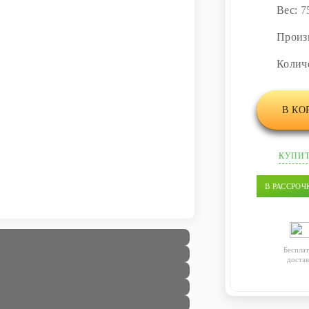
Вес:
7
Произ
Колич
В КО
КУПИТ
В РАССРОЧ
Бесплат
достав