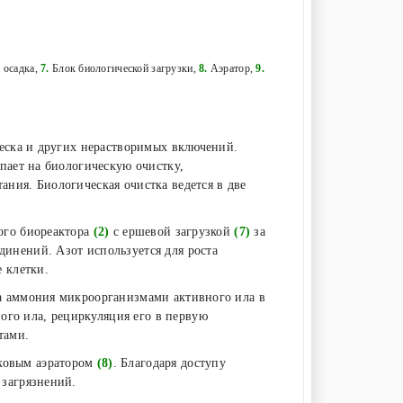
 осадка,
7.
Блок биологической загрузки,
8.
Аэратор,
9.
песка и других нерастворимых включений.
пает на биологическую очистку,
ния. Биологическая очистка ведется в две
ого биореактора
(2)
с ершевой загрузкой
(7)
за
инений. Азот используется для роста
 клетки.
а аммония микроорганизмами активного ила в
го ила, рециркуляция его в первую
тами.
сковым аэратором
(8)
. Благодаря доступу
 загрязнений.