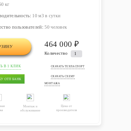
50 кг
водительность:
10 м3 в сутки
ество пользователей:
50 человек
464 000 ₽
РЗИНУ
Количество
Количество
товара
Ь В 1 КЛИК
Автономная
СКАЧАТЬ ТЕХПАСПОРТ
канализация
СКАЧАТЬ СХЕМУ
КУ ОТП БАНК
(септик)
МОНТАЖА
Атлант
10
ная
Цена от
Монтаж и
ка
производителя
обслуживание