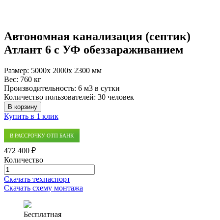
Автономная канализация (септик)
Атлант 6 с УФ обеззараживанием
Размер:
5000x 2000x 2300 мм
Вес:
760 кг
Производительность:
6 м3 в сутки
Количество пользователей:
30 человек
В корзину
Купить в 1 клик
В РАССРОЧКУ ОТП БАНК
472 400 ₽
Количество
Количество
товара
Скачать техпаспорт
Автономная
Скачать схему монтажа
канализация
(септик)
Атлант
Бесплатная