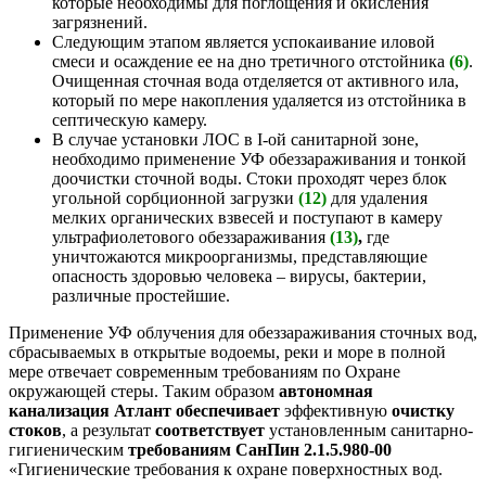
которые необходимы для поглощения и окисления
загрязнений.
Следующим этапом является успокаивание иловой
смеси и осаждение ее на дно третичного отстойника
(6)
.
Очищенная сточная вода отделяется от активного ила,
который по мере накопления удаляется из отстойника в
септическую камеру.
В случае установки ЛОС в I-ой санитарной зоне,
необходимо применение УФ обеззараживания и тонкой
доочистки сточной воды. Стоки проходят через блок
угольной сорбционной загрузки
(12)
для удаления
мелких органических взвесей и поступают в камеру
ультрафиолетового обеззараживания
(13)
,
где
уничтожаются микроорганизмы, представляющие
опасность здоровью человека – вирусы, бактерии,
различные простейшие.
Применение УФ облучения для обеззараживания сточных вод,
сбрасываемых в открытые водоемы, реки и море в полной
мере отвечает современным требованиям по Охране
окружающей стеры. Таким образом
автономная
канализация Атлант обеспечивает
эффективную
очистку
стоков
, а результат
соответствует
установленным санитарно-
гигиеническим
требованиям СанПин 2.1.5.980-00
«Гигиенические требования к охране поверхностных вод.