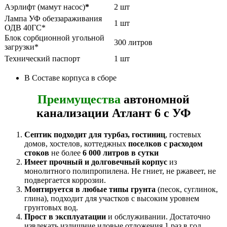
Аэрлифт (мамут насос)
*
2 шт
Лампа УФ обеззараживания
1 шт
ОДВ 40ГС*
Блок сорбционной угольной
300 литров
загрузки*
Технический паспорт
1 шт
В Составе корпуса в сборе
Преимущества
автономной
канализации Атлант 6 с УФ
Септик подходит для турбаз, гостиниц
, гостевых
домов, хостелов, коттеджных
поселков
с расходом
стоков
не более
6 000 литров в сутки
Имеет прочный и долговечный корпус
из
монолитного полипропилена. Не гниет, не ржавеет, не
подвергается коррозии.
Монтируется в любые типы грунта
(песок, суглинок,
глина), подходит для участков с высоким уровнем
грунтовых вод.
Прост в эксплуатации
и обслуживании. Достаточно
извлекать излишние иловые отложения 1 раз в год