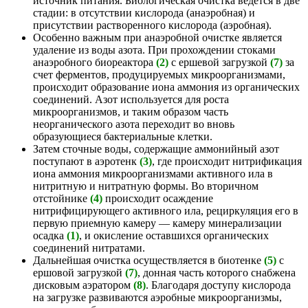
источник питания. Биологическая очистка ведется в две
стадии: в отсутствии кислорода (анаэробная) и
присутствии растворенного кислорода (аэробная).
Особенно важным при анаэробной очистке является
удаление из воды азота. При прохождении стоками
анаэробного биореактора
(2)
с ершевой загрузкой
(7)
за
счет ферментов, продуцируемых микроорганизмами,
происходит образование иона аммония из органических
соединений. Азот используется для роста
микроорганизмов, и таким образом часть
неорганического азота переходит во вновь
образующиеся бактериальные клетки.
Затем сточные воды, содержащие аммонийный азот
поступают в аэротенк
(3)
, где происходит нитрификация
иона аммония микроорганизмами активного ила в
нитритную и нитратную формы. Во вторичном
отстойнике
(4)
происходит осаждение
нитрифицирующего активного ила, рециркуляция его в
первую приемную камеру — камеру минерализации
осадка
(1)
, и окисление оставшихся органических
соединений нитратами.
Дальнейшая очистка осуществляется в биотенке
(5)
с
ершовой загрузкой
(7)
, донная часть которого снабжена
дисковым аэратором
(8)
. Благодаря доступу кислорода
на загрузке развиваются аэробные микроорганизмы,