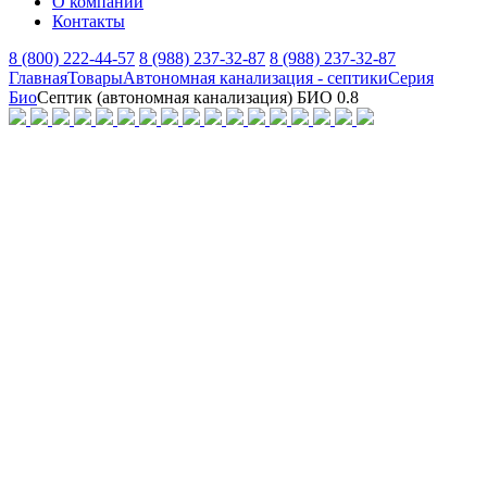
О компании
Контакты
8 (800) 222-44-57
8 (988) 237-32-87
8 (988) 237-32-87
Главная
Товары
Автономная канализация - септики
Серия
Био
Септик (автономная канализация) БИО 0.8