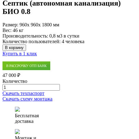
Септик (автономная канализация)
БИО 0.8
Размер:
960x 960x 1800 мм
Вес:
46 кг
Производительность:
0,8 м3 в сутки
Количество пользователей:
4 человека
В корзину
Купить в 1 клик
В РАССРОЧКУ ОТП БАНК
47 000 ₽
Количество
Количество
товара
Скачать техпаспорт
Септик
Скачать схему монтажа
(автономная
канализация)
БИО
Бесплатная
0.8
доставка
Монтаж и