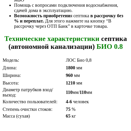
Помощь с вопросами подключения водоснабжения,
сдачей дома в эксплуатацию.
Возможность приобретени
я септика
в рассрочку без
% и переплат.
Для этого нажмите на кнопку “В
рассрочку через ОТП Банк” в карточке товара.
Технические характеристики
септика
(автономной канализации)
БИО 0.8
Модель:
ЛОС Био 0,8
Длина:
1800
мм
Ширина:
960
мм
Высота:
1210
мм
Диаметр патрубков вход/
110
мм/
110
мм
выход:
Количество пользователей:
4-6
человек
Степень очистки стоков:
75
%
Масса (сухая)
65
кг