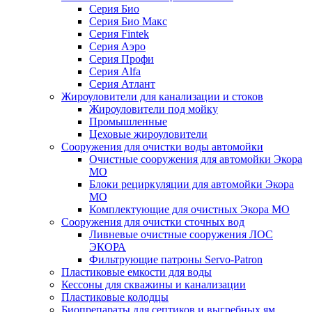
Серия Био
Серия Био Макс
Серия Fintek
Серия Аэро
Серия Профи
Серия Alfa
Серия Атлант
Жироуловители для канализации и стоков
Жироуловители под мойку
Промышленные
Цеховые жироуловители
Сооружения для очистки воды автомойки
Очистные сооружения для автомойки Экора
МО
Блоки рециркуляции для автомойки Экора
МО
Комплектующие для очистных Экора МО
Сооружения для очистки сточных вод
Ливневые очистные сооружения ЛОС
ЭКОРА
Фильтрующие патроны Servo-Patron
Пластиковые емкости для воды
Кессоны для скважины и канализации
Пластиковые колодцы
Биопрепараты для септиков и выгребных ям