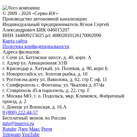
© 2009 - 2026 «Серво-Юг»
Производство автономной канализации
Индивидуальный предприниматель Ягнов Сергей
Александрович
БИК 046015207
ИНН 344809215025
р/с 40802810126170002090
Карта сайта
Политика конфиденциальности
Адреса филиалов:
г. Сочи ул. Батумское шоссе, д. 40, корп. А
г. Адлер ул. Авиационная 3/1В
г. Краснодар а. Хатукай, ул. Полевая, д. 90, корп Б
г. Новороссийск ул. Золотая рыбка, д. 10
г. Ростов-на-дону ул. Вавилова, д. 62, стр Г, оф. 11
г. Симферополь с. Фонтаны, ул. Чкалова д. 67/4а
г. Ставрополь 45-я параллель, д. 22, стр. Г
г. Москва МО, г. о. Подольск, мкр. Климовск, Фабричный
проезд, д. 2
г. Донецк ул Воинская, д. 16.А
8 (800) 222-44-57
Бесплатный звонок по России
info@inservo.ru
Rutube
Дзен
Макс
Ритм
Telegram
YouTube