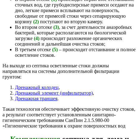
сточных вод, где грубодисперсные примеси оседают на
дно, легкие примеси всплывают на поверхность,
свободные от примесей стоки через сепарирующую
корзину
(2)
поступают во вторую камеру.
Во втором отсеке
(3)
, за счет деятельности анаэробных
бактерий, которые располагаются на биологической
загрузке
(4)
происходит разложение органических
соединений и дальнейшая очистка стоков;
В третьем отсеке
(5)
– происходит отстаивание и полное
осветление стоков.
На выходе из септика осветленные стоки должны
направляться на системы дополнительной фильтрации
грунтом:
Дренажный колодец
,
Дренажный элемент (инфильтратор)
,
Дренажная траншея
.
Такая технология обеспечивает эффективную очистку стоков,
а результат соответствует установленным санитарно-
гигиеническим требованиям СанПин 2.1.5.980-00
«Гигиенические требования к охране поверхностных вод
Комплектация
септика для дома и