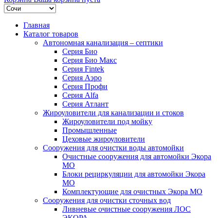
Главная
Каталог товаров
Автономная канализация – септики
Серия Био
Серия Био Макс
Серия Fintek
Серия Аэро
Серия Профи
Серия Alfa
Серия Атлант
Жироуловители для канализации и стоков
Жироуловители под мойку
Промышленные
Цеховые жироуловители
Сооружения для очистки воды автомойки
Очистные сооружения для автомойки Экора
МО
Блоки рециркуляции для автомойки Экора
МО
Комплектующие для очистных Экора МО
Сооружения для очистки сточных вод
Ливневые очистные сооружения ЛОС
ЭКОРА