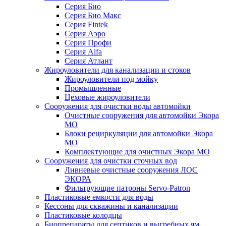
Серия Био
Серия Био Макс
Серия Fintek
Серия Аэро
Серия Профи
Серия Alfa
Серия Атлант
Жироуловители для канализации и стоков
Жироуловители под мойку
Промышленные
Цеховые жироуловители
Сооружения для очистки воды автомойки
Очистные сооружения для автомойки Экора
МО
Блоки рециркуляции для автомойки Экора
МО
Комплектующие для очистных Экора МО
Сооружения для очистки сточных вод
Ливневые очистные сооружения ЛОС
ЭКОРА
Фильтрующие патроны Servo-Patron
Пластиковые емкости для воды
Кессоны для скважины и канализации
Пластиковые колодцы
Биопрепараты для септиков и выгребных ям