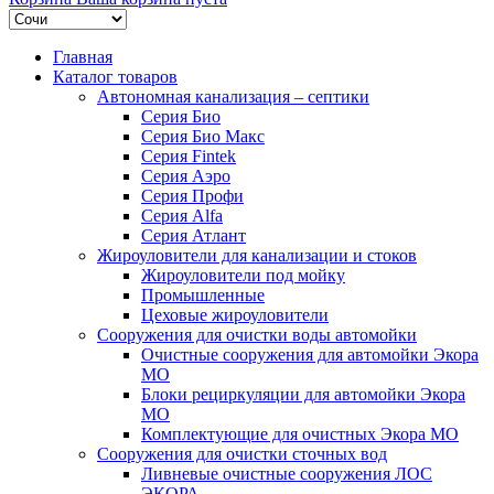
Главная
Каталог товаров
Автономная канализация – септики
Серия Био
Серия Био Макс
Серия Fintek
Серия Аэро
Серия Профи
Серия Alfa
Серия Атлант
Жироуловители для канализации и стоков
Жироуловители под мойку
Промышленные
Цеховые жироуловители
Сооружения для очистки воды автомойки
Очистные сооружения для автомойки Экора
МО
Блоки рециркуляции для автомойки Экора
МО
Комплектующие для очистных Экора МО
Сооружения для очистки сточных вод
Ливневые очистные сооружения ЛОС
ЭКОРА