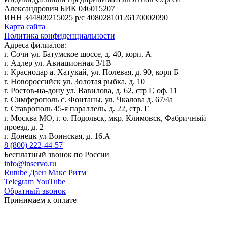
Александрович
БИК 046015207
ИНН 344809215025
р/с 40802810126170002090
Карта сайта
Политика конфиденциальности
Адреса филиалов:
г. Сочи ул. Батумское шоссе, д. 40, корп. А
г. Адлер ул. Авиационная 3/1В
г. Краснодар а. Хатукай, ул. Полевая, д. 90, корп Б
г. Новороссийск ул. Золотая рыбка, д. 10
г. Ростов-на-дону ул. Вавилова, д. 62, стр Г, оф. 11
г. Симферополь с. Фонтаны, ул. Чкалова д. 67/4а
г. Ставрополь 45-я параллель, д. 22, стр. Г
г. Москва МО, г. о. Подольск, мкр. Климовск, Фабричный
проезд, д. 2
г. Донецк ул Воинская, д. 16.А
8 (800) 222-44-57
Бесплатный звонок по России
info@inservo.ru
Rutube
Дзен
Макс
Ритм
Telegram
YouTube
Обратный звонок
Принимаем к оплате