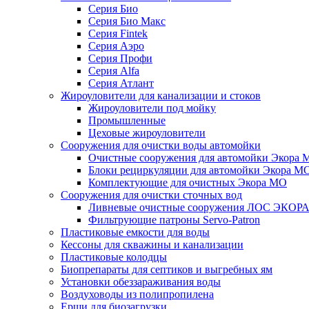
Серия Био
Серия Био Макс
Серия Fintek
Серия Аэро
Серия Профи
Серия Alfa
Серия Атлант
Жироуловители для канализации и стоков
Жироуловители под мойку
Промышленные
Цеховые жироуловители
Сооружения для очистки воды автомойки
Очистные сооружения для автомойки Экора 
Блоки рециркуляции для автомойки Экора М
Комплектующие для очистных Экора МО
Сооружения для очистки сточных вод
Ливневые очистные сооружения ЛОС ЭКОР
Фильтрующие патроны Servo-Patron
Пластиковые емкости для воды
Кессоны для скважины и канализации
Пластиковые колодцы
Биопрепараты для септиков и выгребных ям
Установки обеззараживания воды
Воздуховоды из полипропилена
Ерши для биозагрузки