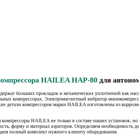
компрессора HAILEA HAP-80
для автоно
ержат больших прокладок и механических уплотнений как насо
ельных компрессорах. Электромагнитный вибратор миникомпресс
ие детали компрессоров марки HAILEA изготовлены из коррози
компрессоры HAILEA не только в составе наших установок, но и
сть, форму и материал аэраторов. Определяем необходимость д
родаем полный комплект нужного клиенту оборудования.