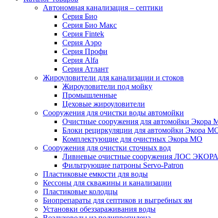
Автономная канализация – септики
Серия Био
Серия Био Макс
Серия Fintek
Серия Аэро
Серия Профи
Серия Alfa
Серия Атлант
Жироуловители для канализации и стоков
Жироуловители под мойку
Промышленные
Цеховые жироуловители
Сооружения для очистки воды автомойки
Очистные сооружения для автомойки Экора 
Блоки рециркуляции для автомойки Экора М
Комплектующие для очистных Экора МО
Сооружения для очистки сточных вод
Ливневые очистные сооружения ЛОС ЭКОР
Фильтрующие патроны Servo-Patron
Пластиковые емкости для воды
Кессоны для скважины и канализации
Пластиковые колодцы
Биопрепараты для септиков и выгребных ям
Установки обеззараживания воды
Воздуховоды из полипропилена