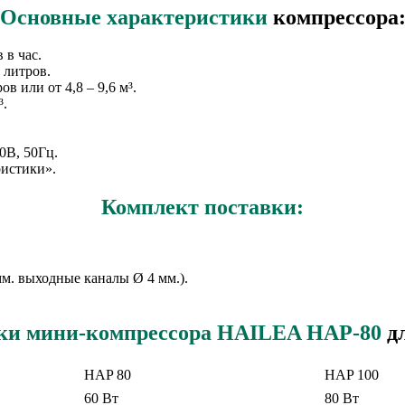
Основные характеристики
компрессора
 в час.
 литров.
в или от 4,8 – 9,6 м³.
³.
0В, 50Гц.
ристики».
Комплект поставки:
мм. выходные каналы Ø 4 мм.).
ики мини-компрессора HAILEA HAP-80
дл
HAP 80
HAP 100
60 Вт
80 Вт