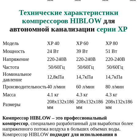
Технические характеристики
компрессоров HIBLOW
для
автономной канализации
серии XP
Модель
XP 40
XP 60
XP 80
Мощность
24 Вт
39 Вт
51 Вт
Напряжение
220-240В
220-240В
220-240В
Частота
50/60Гц
50/60Гц
50/60Гц
Номинальное
12,8кПа
14,7кПа
14,7кПа
давление
Производительность
40 л/мин
60 л/мин
80 л/мин
Масса
4.1 кг
4.3 кг
4.3 кг
208х132х186
208х132х186
208х132х186
Размеры
мм
мм
мм
Компрессор HIBLOW – это профессиональный
компрессор
, специально разработанный для выработки более
напряженного потока воздуха в больших объемах воды.
Компрессор HIBLOW
подходит для использования в