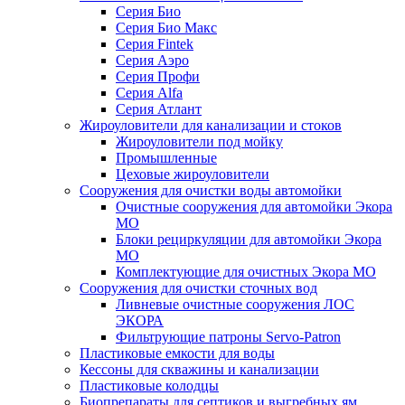
Серия Био
Серия Био Макс
Серия Fintek
Серия Аэро
Серия Профи
Серия Alfa
Серия Атлант
Жироуловители для канализации и стоков
Жироуловители под мойку
Промышленные
Цеховые жироуловители
Сооружения для очистки воды автомойки
Очистные сооружения для автомойки Экора
МО
Блоки рециркуляции для автомойки Экора
МО
Комплектующие для очистных Экора МО
Сооружения для очистки сточных вод
Ливневые очистные сооружения ЛОС
ЭКОРА
Фильтрующие патроны Servo-Patron
Пластиковые емкости для воды
Кессоны для скважины и канализации
Пластиковые колодцы
Биопрепараты для септиков и выгребных ям