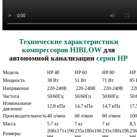
Технические характеристики
компрессоров HIBLOW
для
автономной канализации
серии HP
Модель
HP 40
HP 60
HP 80
HP 
Мощность
38 Вт
51 Вт
71 Вт
95 
Напряжение
220-240В
220-240В
220-240В
22
Частота
50/60Гц
50/60Гц
50/60Гц
50/
Номинальное
12,8 кПа
14,7 кПа
14,7 кПа
17,
давление
Производительность
40 л/мин
60 л/мин
80 л/мин
100
Масса
5.7 кг
7 кг
7 кг
8.5
208х171х190
235х180х196
235х180х196
256
Размеры
мм
мм
мм
мм