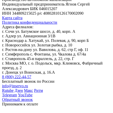
Индивидуальный предприниматель Ягнов Сергей
Александрович
БИК 046015207
ИНН 344809215025
р/с 40802810126170002090
Карта сайта
Политика конфиденциальности
Адреса филиалов:
г. Сочи ул. Батумское шоссе, д. 40, корп. А
г. Адлер ул. Авиационная 3/1В
г. Краснодар а. Хатукай, ул. Полевая, д. 90, корп Б
г. Новороссийск ул. Золотая рыбка, д. 10
г. Ростов-на-дону ул. Вавилова, д. 62, стр Г, оф. 11
г. Симферополь с. Фонтаны, ул. Чкалова д. 67/4а
г. Ставрополь 45-я параллель, д. 22, стр. Г
г. Москва МО, г. о. Подольск, мкр. Климовск, Фабричный
проезд, д. 2
г. Донецк ул Воинская, д. 16.А
8 (800) 222-44-57
Бесплатный звонок по России
info@inservo.ru
Rutube
Дзен
Макс
Ритм
Telegram
YouTube
Обратный звонок
Принимаем к оплате