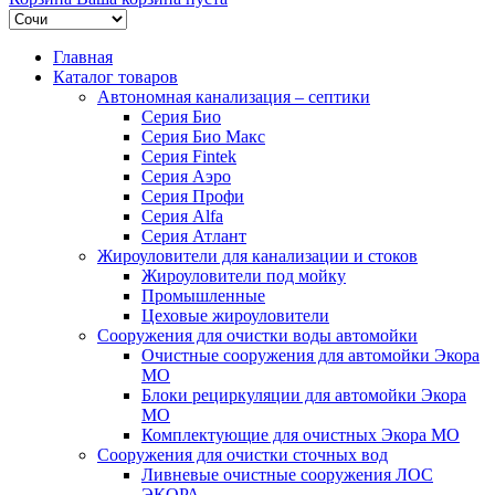
Главная
Каталог товаров
Автономная канализация – септики
Серия Био
Серия Био Макс
Серия Fintek
Серия Аэро
Серия Профи
Серия Alfa
Серия Атлант
Жироуловители для канализации и стоков
Жироуловители под мойку
Промышленные
Цеховые жироуловители
Сооружения для очистки воды автомойки
Очистные сооружения для автомойки Экора
МО
Блоки рециркуляции для автомойки Экора
МО
Комплектующие для очистных Экора МО
Сооружения для очистки сточных вод
Ливневые очистные сооружения ЛОС
ЭКОРА