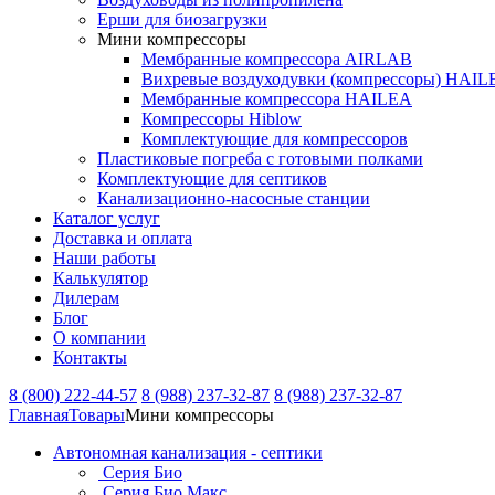
Ерши для биозагрузки
Мини компрессоры
Мембранные компрессора AIRLAB
Вихревые воздуходувки (компрессоры) HAIL
Мембранные компрессора HAILEA
Компрессоры Hiblow
Комплектующие для компрессоров
Пластиковые погреба с готовыми полками
Комплектующие для септиков
Канализационно-насосные станции
Каталог услуг
Доставка и оплата
Наши работы
Калькулятор
Дилерам
Блог
О компании
Контакты
8 (800) 222-44-57
8 (988) 237-32-87
8 (988) 237-32-87
Главная
Товары
Мини компрессоры
Автономная канализация - септики
Серия Био
Серия Био Макс