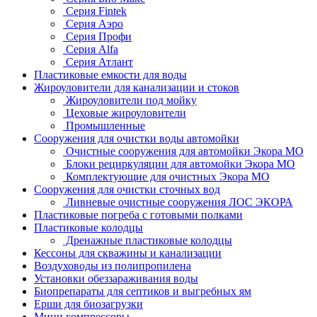
Серия Fintek
Серия Аэро
Серия Профи
Серия Alfa
Серия Атлант
Пластиковые емкости для воды
Жироуловители для канализации и стоков
Жироуловители под мойку
Цеховые жироуловители
Промышленные
Сооружения для очистки воды автомойки
Очистные сооружения для автомойки Экора МО
Блоки рециркуляции для автомойки Экора МО
Комплектующие для очистных Экора МО
Сооружения для очистки сточных вод
Ливневые очистные сооружения ЛОС ЭКОРА
Пластиковые погреба с готовыми полками
Пластиковые колодцы
Дренажные пластиковые колодцы
Кессоны для скважины и канализации
Воздуховоды из полипропилена
Установки обеззараживания воды
Биопрепараты для септиков и выгребных ям
Ерши для биозагрузки
Мини компрессоры