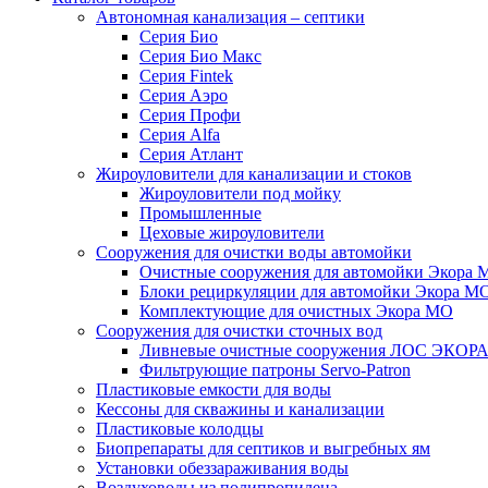
Автономная канализация – септики
Серия Био
Серия Био Макс
Серия Fintek
Серия Аэро
Серия Профи
Серия Alfa
Серия Атлант
Жироуловители для канализации и стоков
Жироуловители под мойку
Промышленные
Цеховые жироуловители
Сооружения для очистки воды автомойки
Очистные сооружения для автомойки Экора 
Блоки рециркуляции для автомойки Экора М
Комплектующие для очистных Экора МО
Сооружения для очистки сточных вод
Ливневые очистные сооружения ЛОС ЭКОР
Фильтрующие патроны Servo-Patron
Пластиковые емкости для воды
Кессоны для скважины и канализации
Пластиковые колодцы
Биопрепараты для септиков и выгребных ям
Установки обеззараживания воды
Воздуховоды из полипропилена