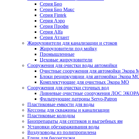
Серия Био
Серия Био Макс
Серия Fintek
Серия Аэро
Серия Профи
Серия Alfa
Серия Атлант
Жироуловители для канализации и стоков
Жироуловители под мойку
Промышленные
Цеховые жироуловители
Сооружения для очистки воды автомойки
Очистные сооружения для автомойки Экора 
Блоки рециркуляции для автомойки Экора М
Комплектующие для очистных Экора МО
Сооружения для очистки сточных вод
Ливневые очистные сооружения ЛОС ЭКОР
Фильтрующие патроны Servo-Patron
Пластиковые емкости для воды
Кессоны для скважины и канализации
Пластиковые колодцы
Биопрепараты для септиков и выгребных ям
Установки обеззараживания воды
Воздуховоды из полипропилена
Ерши для биозагрузки