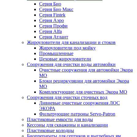
Серия Био
Серия Био Макс
Серия Fintek
Серия Аэро
Серия Профи
Серия Alfa
Серия Атлант
Жироуловители для канализации и стоков
Жироуловители под мойку
Промышленные
Цеховые жироуловители
Сооружения для очистки воды автомойки
Очистные сооружения для автомойки Экора
МО
Блоки рециркуляции для автомойки Экора
МО
Комплектующие для очистных Экора МО
Сооружения для очистки сточных вод
Ливневые очистные сооружения ЛОС
ЭКОРА
Фильтрующие патроны Servo-Patron
Пластиковые емкости для воды
Кессоны для скважины и канализации
Пластиковые колодцы
Биопрепараты для септиков и выгребных ям