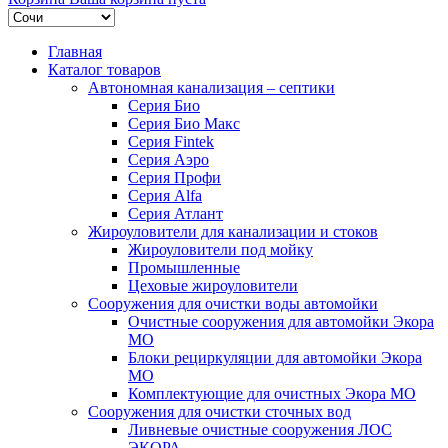
Главная
Каталог товаров
Автономная канализация – септики
Серия Био
Серия Био Макс
Серия Fintek
Серия Аэро
Серия Профи
Серия Alfa
Серия Атлант
Жироуловители для канализации и стоков
Жироуловители под мойку
Промышленные
Цеховые жироуловители
Сооружения для очистки воды автомойки
Очистные сооружения для автомойки Экора
МО
Блоки рециркуляции для автомойки Экора
МО
Комплектующие для очистных Экора МО
Сооружения для очистки сточных вод
Ливневые очистные сооружения ЛОС
ЭКОРА