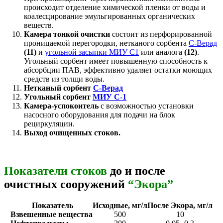
происходит отделение химической пленки от воды и
коалесцирование эмульгированных органических
веществ.
Камера тонкой очистки
состоит из перфорированной
проницаемой перегородки, нетканого сорбента
С-Верад
(11)
и
угольной засыпки МИУ С1
или аналога
(12)
.
Угольный сорбент имеет повышенную способность к
абсорбции ПАВ, эффективно удаляет остатки моющих
средств из толщи воды.
Нетканый сорбент
С-Верад
Угольный сорбент
МИУ С-1
Камера-успокоитель
с возможностью установки
насосного оборудования для подачи на блок
рециркуляции.
Выход очищенных стоков.
Показатели стоков
до и после
очистных сооружений
“Экора”
Показатель
Исходные, мг/л
После Экора, мг/л
Взвешенные вещества
500
10