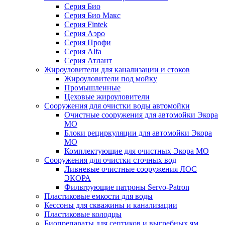
Серия Био
Серия Био Макс
Серия Fintek
Серия Аэро
Серия Профи
Серия Alfa
Серия Атлант
Жироуловители для канализации и стоков
Жироуловители под мойку
Промышленные
Цеховые жироуловители
Сооружения для очистки воды автомойки
Очистные сооружения для автомойки Экора
МО
Блоки рециркуляции для автомойки Экора
МО
Комплектующие для очистных Экора МО
Сооружения для очистки сточных вод
Ливневые очистные сооружения ЛОС
ЭКОРА
Фильтрующие патроны Servo-Patron
Пластиковые емкости для воды
Кессоны для скважины и канализации
Пластиковые колодцы
Биопрепараты для септиков и выгребных ям