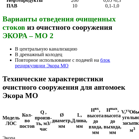
Нефтепродукты
200
0,05 -0,3
ПАВ
10
0,1-1,0
Варианты отведения очищенных
стоков
из очистного сооружения
ЭКОРА – МО 2
В центральную канализацию
В дренажный колодец
Повторное использование с подачей на
блок
рециркуляции Экора МО
Технические характеристики
очистного сооружения для автомоек
Экора МО
вх
вых
Н
,
Н
,
уз
V,
Обь
Q ,
Кол-
Ø
L,
высота
высота
угольн
Модель
произв-
во
диаметр,
Длина,
до
до
засыпк
ЛОС
ть, м3/
постов
мм
мм
входа,
выхода,
3
час
м
мм
мм
Экора