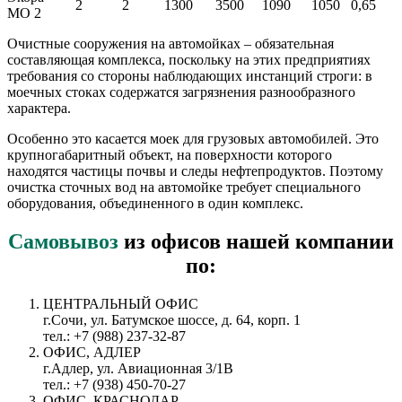
2
2
1300
3500
1090
1050
0,65
МО 2
Очистные сооружения на автомойках – обязательная
составляющая комплекса, поскольку на этих предприятиях
требования со стороны наблюдающих инстанций строги: в
моечных стоках содержатся загрязнения разнообразного
характера.
Особенно это касается моек для грузовых автомобилей. Это
крупногабаритный объект, на поверхности которого
находятся частицы почвы и следы нефтепродуктов. Поэтому
очистка сточных вод на автомойке требует специального
оборудования, объединенного в один комплекс.
Самовывоз
из офисов нашей компании
по:
ЦЕНТРАЛЬНЫЙ ОФИС
г.Сочи, ул. Батумское шоссе, д. 64, корп. 1
тел.: +7 (988) 237-32-87
ОФИС, АДЛЕР
г.Адлер, ул. Авиационная 3/1В
тел.: +7 (938) 450-70-27
ОФИС, КРАСНОДАР