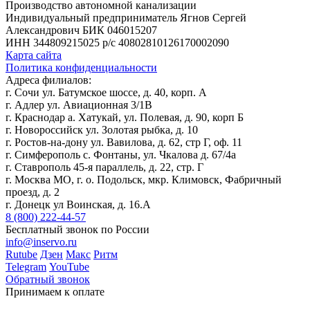
Производство автономной канализации
Индивидуальный предприниматель Ягнов Сергей
Александрович
БИК 046015207
ИНН 344809215025
р/с 40802810126170002090
Карта сайта
Политика конфиденциальности
Адреса филиалов:
г. Сочи ул. Батумское шоссе, д. 40, корп. А
г. Адлер ул. Авиационная 3/1В
г. Краснодар а. Хатукай, ул. Полевая, д. 90, корп Б
г. Новороссийск ул. Золотая рыбка, д. 10
г. Ростов-на-дону ул. Вавилова, д. 62, стр Г, оф. 11
г. Симферополь с. Фонтаны, ул. Чкалова д. 67/4а
г. Ставрополь 45-я параллель, д. 22, стр. Г
г. Москва МО, г. о. Подольск, мкр. Климовск, Фабричный
проезд, д. 2
г. Донецк ул Воинская, д. 16.А
8 (800) 222-44-57
Бесплатный звонок по России
info@inservo.ru
Rutube
Дзен
Макс
Ритм
Telegram
YouTube
Обратный звонок
Принимаем к оплате