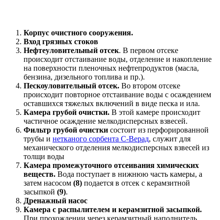
Корпус очистного сооружения.
Вход грязных стоков
Нефтеуловительный отсек
. В первом отсеке
происходит отстаивание воды, отделение и накопление
на поверхности пленочных нефтепродуктов (масла,
бензина, дизельного топлива и пр.).
Пескоуловительный отсек.
Во втором отсеке
происходит повторное отстаивание воды с осаждением
оставшихся тяжелых включений в виде песка и ила.
Камера грубой очистки.
В этой камере происходит
частичное осаждение мелкодисперсных взвесей.
Фильтр грубой очистки
состоит из перфорированной
трубы и
нетканого сорбента С-Верад
, служит для
механического отделения мелкодисперсных взвесей из
толщи воды
Камера промежуточного отсеивания химических
веществ.
Вода поступает в нижнюю часть камеры, а
затем насосом
(8)
подается в отсек с керамзитной
засыпкой
(9)
.
Дренажный насос
Камера с распылителем и керамзитной засыпкой.
При прохождении через керамзитный наполнитель