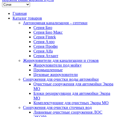
Главная
Каталог товаров
Автономная канализация – септики
Серия Био
Серия Био Макс
Серия Fintek
Серия Аэро
Серия Профи
Серия Alfa
Серия Атлант
Жироуловители для канализации и стоков
Жироуловители под мойку
Промышленные
Цеховые жироуловители
Сооружения для очистки воды автомойки
Очистные сооружения для автомойки Экора
МО
Блоки рециркуляции для автомойки Экора
МО
Комплектующие для очистных Экора МО
Сооружения для очистки сточных вод
Ливневые очистные сооружения ЛОС
ЭКОРА