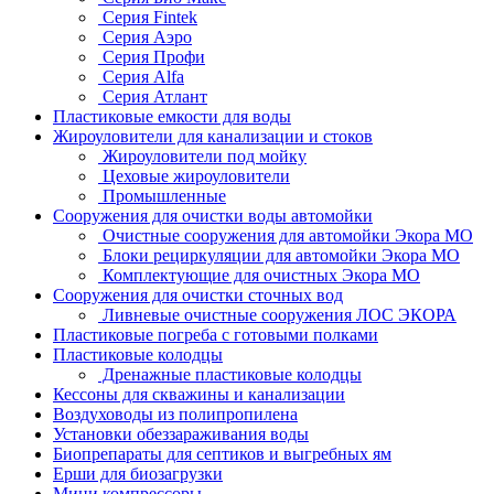
Серия Fintek
Серия Аэро
Серия Профи
Серия Alfa
Серия Атлант
Пластиковые емкости для воды
Жироуловители для канализации и стоков
Жироуловители под мойку
Цеховые жироуловители
Промышленные
Сооружения для очистки воды автомойки
Очистные сооружения для автомойки Экора МО
Блоки рециркуляции для автомойки Экора МО
Комплектующие для очистных Экора МО
Сооружения для очистки сточных вод
Ливневые очистные сооружения ЛОС ЭКОРА
Пластиковые погреба с готовыми полками
Пластиковые колодцы
Дренажные пластиковые колодцы
Кессоны для скважины и канализации
Воздуховоды из полипропилена
Установки обеззараживания воды
Биопрепараты для септиков и выгребных ям
Ерши для биозагрузки
Мини компрессоры