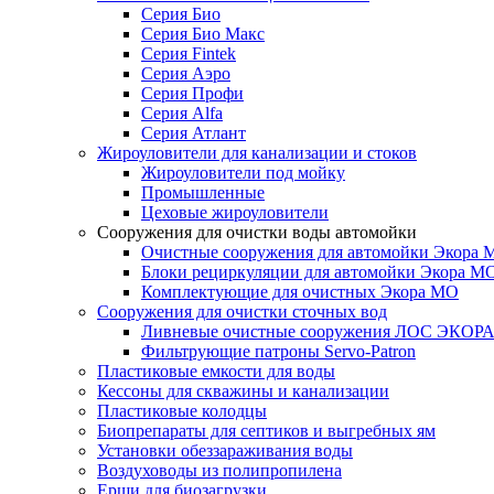
Серия Био
Серия Био Макс
Серия Fintek
Серия Аэро
Серия Профи
Серия Alfa
Серия Атлант
Жироуловители для канализации и стоков
Жироуловители под мойку
Промышленные
Цеховые жироуловители
Сооружения для очистки воды автомойки
Очистные сооружения для автомойки Экора 
Блоки рециркуляции для автомойки Экора М
Комплектующие для очистных Экора МО
Сооружения для очистки сточных вод
Ливневые очистные сооружения ЛОС ЭКОР
Фильтрующие патроны Servo-Patron
Пластиковые емкости для воды
Кессоны для скважины и канализации
Пластиковые колодцы
Биопрепараты для септиков и выгребных ям
Установки обеззараживания воды
Воздуховоды из полипропилена
Ерши для биозагрузки