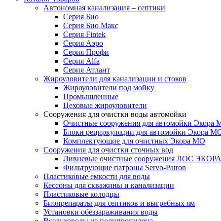
Автономная канализация – септики
Серия Био
Серия Био Макс
Серия Fintek
Серия Аэро
Серия Профи
Серия Alfa
Серия Атлант
Жироуловители для канализации и стоков
Жироуловители под мойку
Промышленные
Цеховые жироуловители
Сооружения для очистки воды автомойки
Очистные сооружения для автомойки Экора 
Блоки рециркуляции для автомойки Экора М
Комплектующие для очистных Экора МО
Сооружения для очистки сточных вод
Ливневые очистные сооружения ЛОС ЭКОР
Фильтрующие патроны Servo-Patron
Пластиковые емкости для воды
Кессоны для скважины и канализации
Пластиковые колодцы
Биопрепараты для септиков и выгребных ям
Установки обеззараживания воды
Воздуховоды из полипропилена