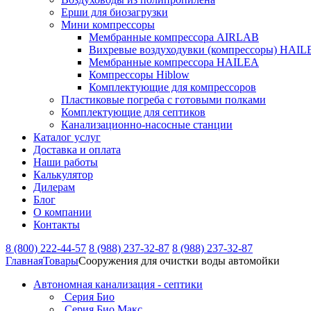
Ерши для биозагрузки
Мини компрессоры
Мембранные компрессора AIRLAB
Вихревые воздуходувки (компрессоры) HAIL
Мембранные компрессора HAILEA
Компрессоры Hiblow
Комплектующие для компрессоров
Пластиковые погреба с готовыми полками
Комплектующие для септиков
Канализационно-насосные станции
Каталог услуг
Доставка и оплата
Наши работы
Калькулятор
Дилерам
Блог
О компании
Контакты
8 (800) 222-44-57
8 (988) 237-32-87
8 (988) 237-32-87
Главная
Товары
Сооружения для очистки воды автомойки
Автономная канализация - септики
Серия Био
Серия Био Макс