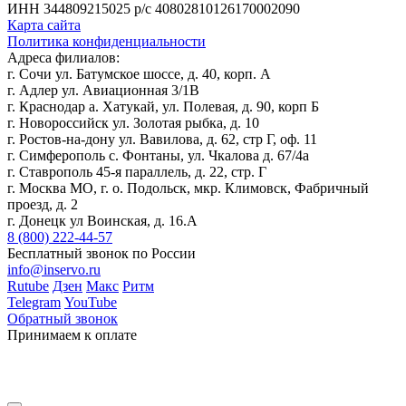
ИНН 344809215025
р/с 40802810126170002090
Карта сайта
Политика конфиденциальности
Адреса филиалов:
г. Сочи ул. Батумское шоссе, д. 40, корп. А
г. Адлер ул. Авиационная 3/1В
г. Краснодар а. Хатукай, ул. Полевая, д. 90, корп Б
г. Новороссийск ул. Золотая рыбка, д. 10
г. Ростов-на-дону ул. Вавилова, д. 62, стр Г, оф. 11
г. Симферополь с. Фонтаны, ул. Чкалова д. 67/4а
г. Ставрополь 45-я параллель, д. 22, стр. Г
г. Москва МО, г. о. Подольск, мкр. Климовск, Фабричный
проезд, д. 2
г. Донецк ул Воинская, д. 16.А
8 (800) 222-44-57
Бесплатный звонок по России
info@inservo.ru
Rutube
Дзен
Макс
Ритм
Telegram
YouTube
Обратный звонок
Принимаем к оплате