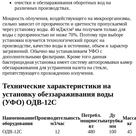
очистки и обеззараживания оборотных вод на
различных производствах.
Мощность облучения, воздействующего на микроорганизмы,
сильно зависит от прозрачности и цветности пропускаемой
через установку воды. 40 мДж/cм² мы получаем только для
воды с прозрачностью не ниже 70%. Поэтому при выборе
установки изучается технологический процес на
производстве, качество воды в источнике, объем и характер
загрязнений. Обычно мы устанавливаем УФО с
дополнительными фильтрами. Кроме того данная
бактерицидная установка имеет систему автопромывки камер
обеззараживания для устранения налета на стекле,
препятствующего прохождению излучения.
Технические характеристики на
установку обеззараживания воды
(УФО) ОДВ-12С
Потребл.
Ду
Наименование
Производительность
Масс
мощность
патрубка
оборудования
м3/час
кг
вт
мм
ОДВ-12С
12
480
100
45