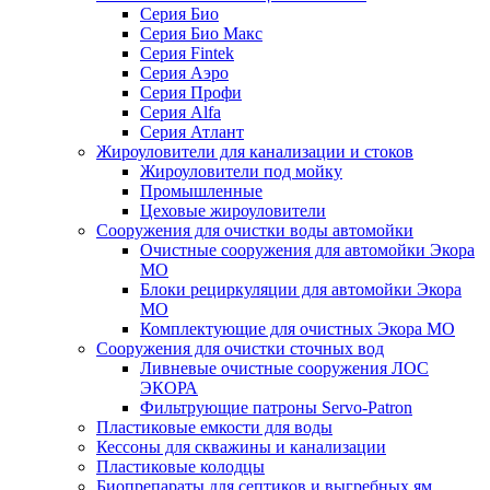
Серия Био
Серия Био Макс
Серия Fintek
Серия Аэро
Серия Профи
Серия Alfa
Серия Атлант
Жироуловители для канализации и стоков
Жироуловители под мойку
Промышленные
Цеховые жироуловители
Сооружения для очистки воды автомойки
Очистные сооружения для автомойки Экора
МО
Блоки рециркуляции для автомойки Экора
МО
Комплектующие для очистных Экора МО
Сооружения для очистки сточных вод
Ливневые очистные сооружения ЛОС
ЭКОРА
Фильтрующие патроны Servo-Patron
Пластиковые емкости для воды
Кессоны для скважины и канализации
Пластиковые колодцы
Биопрепараты для септиков и выгребных ям