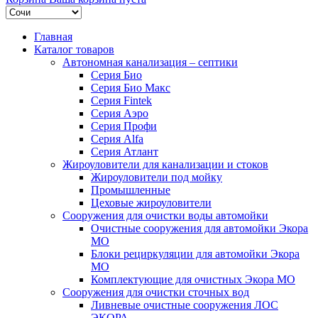
Главная
Каталог товаров
Автономная канализация – септики
Серия Био
Серия Био Макс
Серия Fintek
Серия Аэро
Серия Профи
Серия Alfa
Серия Атлант
Жироуловители для канализации и стоков
Жироуловители под мойку
Промышленные
Цеховые жироуловители
Сооружения для очистки воды автомойки
Очистные сооружения для автомойки Экора
МО
Блоки рециркуляции для автомойки Экора
МО
Комплектующие для очистных Экора МО
Сооружения для очистки сточных вод
Ливневые очистные сооружения ЛОС
ЭКОРА