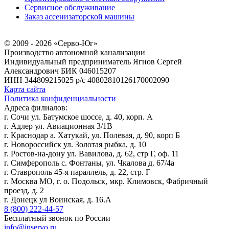
Сервисное обслуживание
Заказ ассенизаторской машины
© 2009 - 2026 «Серво-Юг»
Производство автономной канализации
Индивидуальный предприниматель Ягнов Сергей
Александрович
БИК 046015207
ИНН 344809215025
р/с 40802810126170002090
Карта сайта
Политика конфиденциальности
Адреса филиалов:
г. Сочи ул. Батумское шоссе, д. 40, корп. А
г. Адлер ул. Авиационная 3/1В
г. Краснодар а. Хатукай, ул. Полевая, д. 90, корп Б
г. Новороссийск ул. Золотая рыбка, д. 10
г. Ростов-на-дону ул. Вавилова, д. 62, стр Г, оф. 11
г. Симферополь с. Фонтаны, ул. Чкалова д. 67/4а
г. Ставрополь 45-я параллель, д. 22, стр. Г
г. Москва МО, г. о. Подольск, мкр. Климовск, Фабричный
проезд, д. 2
г. Донецк ул Воинская, д. 16.А
8 (800) 222-44-57
Бесплатный звонок по России
info@inservo.ru