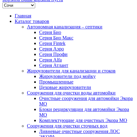
Главная
Каталог товаров
Автономная канализация – септики
Серия Био
Серия Био Макс
Серия Fintek
Серия Аэро
Серия Профи
Серия Alfa
Серия Атлант
Жироуловители для канализации и стоков
Жироуловители под мойку
Промышленные
Цеховые жироуловители
Сооружения для очистки воды автомойки
Очистные сооружения для автомойки Экора
МО
Блоки рециркуляции для автомойки Экора
МО
Комплектующие для очистных Экора МО
Сооружения для очистки сточных вод
Ливневые очистные сооружения ЛОС
ЭКОРА