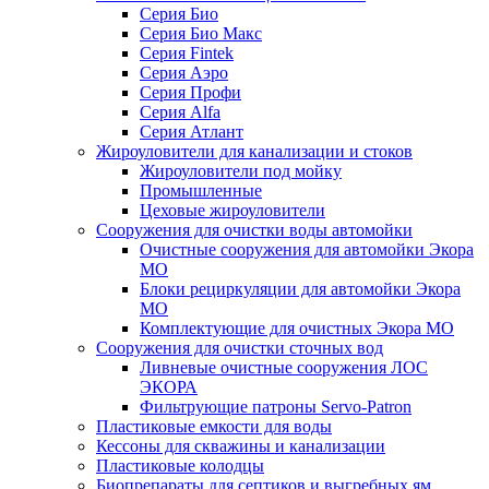
Серия Био
Серия Био Макс
Серия Fintek
Серия Аэро
Серия Профи
Серия Alfa
Серия Атлант
Жироуловители для канализации и стоков
Жироуловители под мойку
Промышленные
Цеховые жироуловители
Сооружения для очистки воды автомойки
Очистные сооружения для автомойки Экора
МО
Блоки рециркуляции для автомойки Экора
МО
Комплектующие для очистных Экора МО
Сооружения для очистки сточных вод
Ливневые очистные сооружения ЛОС
ЭКОРА
Фильтрующие патроны Servo-Patron
Пластиковые емкости для воды
Кессоны для скважины и канализации
Пластиковые колодцы
Биопрепараты для септиков и выгребных ям