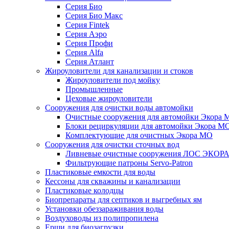
Серия Био
Серия Био Макс
Серия Fintek
Серия Аэро
Серия Профи
Серия Alfa
Серия Атлант
Жироуловители для канализации и стоков
Жироуловители под мойку
Промышленные
Цеховые жироуловители
Сооружения для очистки воды автомойки
Очистные сооружения для автомойки Экора 
Блоки рециркуляции для автомойки Экора М
Комплектующие для очистных Экора МО
Сооружения для очистки сточных вод
Ливневые очистные сооружения ЛОС ЭКОР
Фильтрующие патроны Servo-Patron
Пластиковые емкости для воды
Кессоны для скважины и канализации
Пластиковые колодцы
Биопрепараты для септиков и выгребных ям
Установки обеззараживания воды
Воздуховоды из полипропилена
Ерши для биозагрузки