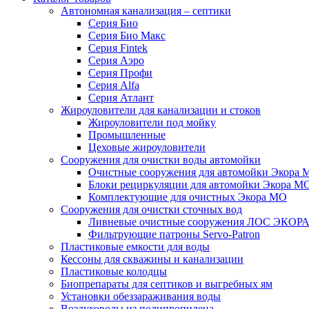
Автономная канализация – септики
Серия Био
Серия Био Макс
Серия Fintek
Серия Аэро
Серия Профи
Серия Alfa
Серия Атлант
Жироуловители для канализации и стоков
Жироуловители под мойку
Промышленные
Цеховые жироуловители
Сооружения для очистки воды автомойки
Очистные сооружения для автомойки Экора 
Блоки рециркуляции для автомойки Экора М
Комплектующие для очистных Экора МО
Сооружения для очистки сточных вод
Ливневые очистные сооружения ЛОС ЭКОР
Фильтрующие патроны Servo-Patron
Пластиковые емкости для воды
Кессоны для скважины и канализации
Пластиковые колодцы
Биопрепараты для септиков и выгребных ям
Установки обеззараживания воды
Воздуховоды из полипропилена