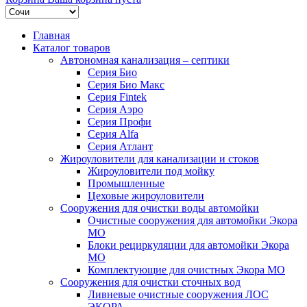
Главная
Каталог товаров
Автономная канализация – септики
Серия Био
Серия Био Макс
Серия Fintek
Серия Аэро
Серия Профи
Серия Alfa
Серия Атлант
Жироуловители для канализации и стоков
Жироуловители под мойку
Промышленные
Цеховые жироуловители
Сооружения для очистки воды автомойки
Очистные сооружения для автомойки Экора
МО
Блоки рециркуляции для автомойки Экора
МО
Комплектующие для очистных Экора МО
Сооружения для очистки сточных вод
Ливневые очистные сооружения ЛОС
ЭКОРА