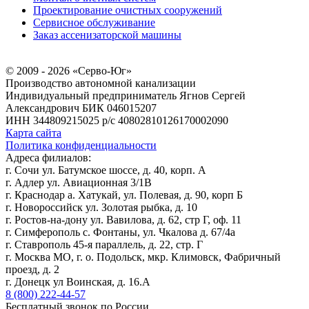
Проектирование очистных сооружений
Сервисное обслуживание
Заказ ассенизаторской машины
© 2009 - 2026 «Серво-Юг»
Производство автономной канализации
Индивидуальный предприниматель Ягнов Сергей
Александрович
БИК 046015207
ИНН 344809215025
р/с 40802810126170002090
Карта сайта
Политика конфиденциальности
Адреса филиалов:
г. Сочи ул. Батумское шоссе, д. 40, корп. А
г. Адлер ул. Авиационная 3/1В
г. Краснодар а. Хатукай, ул. Полевая, д. 90, корп Б
г. Новороссийск ул. Золотая рыбка, д. 10
г. Ростов-на-дону ул. Вавилова, д. 62, стр Г, оф. 11
г. Симферополь с. Фонтаны, ул. Чкалова д. 67/4а
г. Ставрополь 45-я параллель, д. 22, стр. Г
г. Москва МО, г. о. Подольск, мкр. Климовск, Фабричный
проезд, д. 2
г. Донецк ул Воинская, д. 16.А
8 (800) 222-44-57
Бесплатный звонок по России