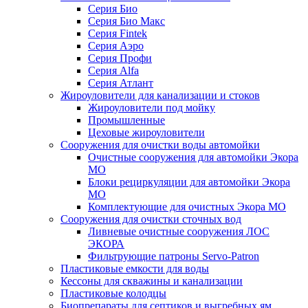
Серия Био
Серия Био Макс
Серия Fintek
Серия Аэро
Серия Профи
Серия Alfa
Серия Атлант
Жироуловители для канализации и стоков
Жироуловители под мойку
Промышленные
Цеховые жироуловители
Сооружения для очистки воды автомойки
Очистные сооружения для автомойки Экора
МО
Блоки рециркуляции для автомойки Экора
МО
Комплектующие для очистных Экора МО
Сооружения для очистки сточных вод
Ливневые очистные сооружения ЛОС
ЭКОРА
Фильтрующие патроны Servo-Patron
Пластиковые емкости для воды
Кессоны для скважины и канализации
Пластиковые колодцы
Биопрепараты для септиков и выгребных ям