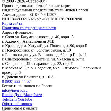
© 2009 - 2026 «Серво-Юг»
Производство автономной канализации
Индивидуальный предприниматель Ягнов Сергей
Александрович
БИК 046015207
ИНН 344809215025
р/с 40802810126170002090
Карта сайта
Политика конфиденциальности
Адреса филиалов:
г. Сочи ул. Батумское шоссе, д. 40, корп. А
г. Адлер ул. Авиационная 3/1В
г. Краснодар а. Хатукай, ул. Полевая, д. 90, корп Б
г. Новороссийск ул. Золотая рыбка, д. 10
г. Ростов-на-дону ул. Вавилова, д. 62, стр Г, оф. 11
г. Симферополь с. Фонтаны, ул. Чкалова д. 67/4а
г. Ставрополь 45-я параллель, д. 22, стр. Г
г. Москва МО, г. о. Подольск, мкр. Климовск, Фабричный
проезд, д. 2
г. Донецк ул Воинская, д. 16.А
8 (800) 222-44-57
Бесплатный звонок по России
info@inservo.ru
Rutube
Дзен
Макс
Ритм
Telegram
YouTube
Обратный звонок
Принимаем к оплате