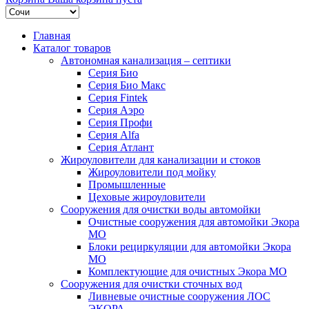
Главная
Каталог товаров
Автономная канализация – септики
Серия Био
Серия Био Макс
Серия Fintek
Серия Аэро
Серия Профи
Серия Alfa
Серия Атлант
Жироуловители для канализации и стоков
Жироуловители под мойку
Промышленные
Цеховые жироуловители
Сооружения для очистки воды автомойки
Очистные сооружения для автомойки Экора
МО
Блоки рециркуляции для автомойки Экора
МО
Комплектующие для очистных Экора МО
Сооружения для очистки сточных вод
Ливневые очистные сооружения ЛОС
ЭКОРА