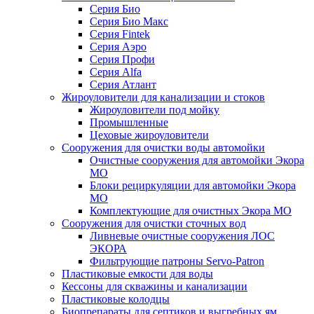
Серия Био
Серия Био Макс
Серия Fintek
Серия Аэро
Серия Профи
Серия Alfa
Серия Атлант
Жироуловители для канализации и стоков
Жироуловители под мойку
Промышленные
Цеховые жироуловители
Сооружения для очистки воды автомойки
Очистные сооружения для автомойки Экора
МО
Блоки рециркуляции для автомойки Экора
МО
Комплектующие для очистных Экора МО
Сооружения для очистки сточных вод
Ливневые очистные сооружения ЛОС
ЭКОРА
Фильтрующие патроны Servo-Patron
Пластиковые емкости для воды
Кессоны для скважины и канализации
Пластиковые колодцы
Биопрепараты для септиков и выгребных ям