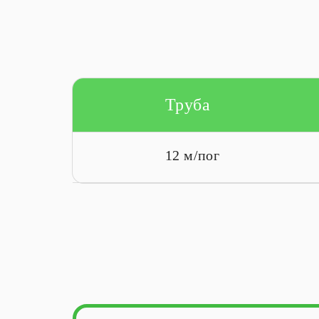
Труба
12 м/пог