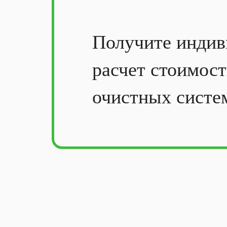
Получите
индив
расчет стоимос
очистных систе