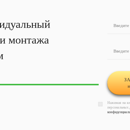
идуальный
ти
монтажа
м
З
и
Нажимая на кн
персональных 
конфиденциал