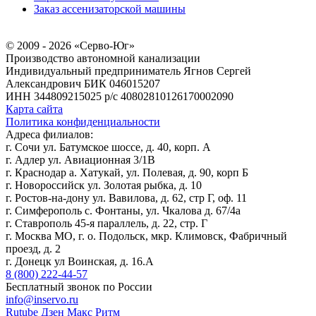
Заказ ассенизаторской машины
© 2009 - 2026 «Серво-Юг»
Производство автономной канализации
Индивидуальный предприниматель Ягнов Сергей
Александрович
БИК 046015207
ИНН 344809215025
р/с 40802810126170002090
Карта сайта
Политика конфиденциальности
Адреса филиалов:
г. Сочи ул. Батумское шоссе, д. 40, корп. А
г. Адлер ул. Авиационная 3/1В
г. Краснодар а. Хатукай, ул. Полевая, д. 90, корп Б
г. Новороссийск ул. Золотая рыбка, д. 10
г. Ростов-на-дону ул. Вавилова, д. 62, стр Г, оф. 11
г. Симферополь с. Фонтаны, ул. Чкалова д. 67/4а
г. Ставрополь 45-я параллель, д. 22, стр. Г
г. Москва МО, г. о. Подольск, мкр. Климовск, Фабричный
проезд, д. 2
г. Донецк ул Воинская, д. 16.А
8 (800) 222-44-57
Бесплатный звонок по России
info@inservo.ru
Rutube
Дзен
Макс
Ритм