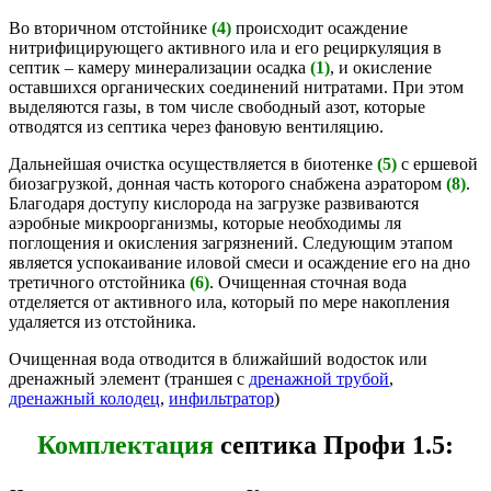
Во вторичном отстойнике
(4)
происходит осаждение
нитрифицирующего активного ила и его рециркуляция в
септик – камеру минерализации осадка
(1)
, и окисление
оставшихся органических соединений нитратами. При этом
выделяются газы, в том числе свободный азот, которые
отводятся из септика через фановую вентиляцию.
Дальнейшая очистка осуществляется в биотенке
(5)
с ершевой
биозагрузкой, донная часть которого снабжена аэратором
(8)
.
Благодаря доступу кислорода на загрузке развиваются
аэробные микроорганизмы, которые необходимы ля
поглощения и окисления загрязнений. Следующим этапом
является успокаивание иловой смеси и осаждение его на дно
третичного отстойника
(6)
. Очищенная сточная вода
отделяется от активного ила, который по мере накопления
удаляется из отстойника.
Очищенная вода отводится в ближайший водосток или
дренажный элемент (траншея с
дренажной трубой
,
дренажный колодец
,
инфильтратор
)
Комплектация
септика Профи 1.5: