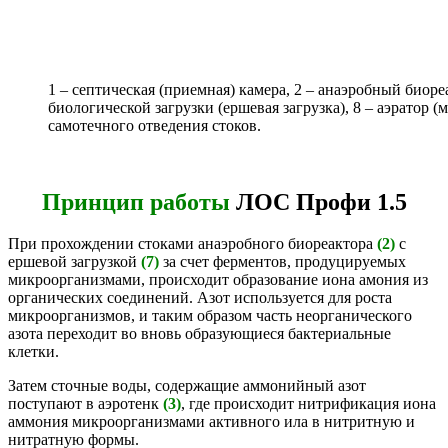
1 – септическая (приемная) камера, 2 – анаэробный биореа
биологической загрузки (ершевая загрузка), 8 – аэратор 
самотечного отведения стоков.
Принцип работы
ЛОС Профи 1.5
При прохождении стоками анаэробного биореактора
(2)
с
ершевой загрузкой
(7)
за счет ферментов, продуцируемых
микроорганизмами, происходит образование иона амония из
органических соединений. Азот используется для роста
микроорганизмов, и таким образом часть неорганического
азота переходит во вновь образующиеся бактериальные
клетки.
Затем сточные воды, содержащие аммонийный азот
поступают в аэротенк
(3)
, где происходит нитрификация иона
аммония микроорганизмами активного ила в нитритную и
нитратную формы.