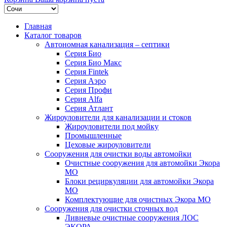
Главная
Каталог товаров
Автономная канализация – септики
Серия Био
Серия Био Макс
Серия Fintek
Серия Аэро
Серия Профи
Серия Alfa
Серия Атлант
Жироуловители для канализации и стоков
Жироуловители под мойку
Промышленные
Цеховые жироуловители
Сооружения для очистки воды автомойки
Очистные сооружения для автомойки Экора
МО
Блоки рециркуляции для автомойки Экора
МО
Комплектующие для очистных Экора МО
Сооружения для очистки сточных вод
Ливневые очистные сооружения ЛОС
ЭКОРА