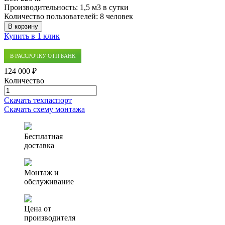
Производительность:
1,5 м3 в сутки
Количество пользователей:
8 человек
В корзину
Купить в 1 клик
В РАССРОЧКУ ОТП БАНК
124 000 ₽
Количество
Количество
товара
Скачать техпаспорт
Септик
Скачать схему монтажа
(ЛОС)
Профи
1,5
Бесплатная
доставка
Монтаж и
обслуживание
Цена от
производителя