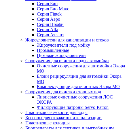
Серия Био
Серия Био Макс
Серия Fintek
Серия Аэро
Серия Профи
Серия Alfa
Серия Атлант
Жироуловители для канализации и стоков
Жироуловители под мойку
Промышленные
Цеховые жироуловители
Сооружения для очистки воды автомойки
Очистные сооружения для автомойки Экора
МО
Блоки рециркуляции для автомойки Экора
МО
Комплектующие для очистных Экора МО
Сооружения для очистки сточных вод
Ливневые очистные сооружения ЛОС
ЭКОРА
Фильтрующие патроны Servo-Patron
Пластиковые емкости для воды
Кессоны для скважины и канализации
Пластиковые колодцы
Биопрепараты для септиков и выгребных ям