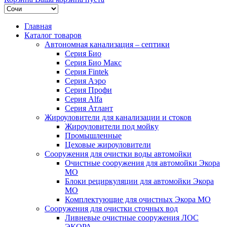
Главная
Каталог товаров
Автономная канализация – септики
Серия Био
Серия Био Макс
Серия Fintek
Серия Аэро
Серия Профи
Серия Alfa
Серия Атлант
Жироуловители для канализации и стоков
Жироуловители под мойку
Промышленные
Цеховые жироуловители
Сооружения для очистки воды автомойки
Очистные сооружения для автомойки Экора
МО
Блоки рециркуляции для автомойки Экора
МО
Комплектующие для очистных Экора МО
Сооружения для очистки сточных вод
Ливневые очистные сооружения ЛОС
ЭКОРА