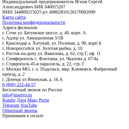
Индивидуальный предприниматель Ягнов Сергей
Александрович
БИК 046015207
ИНН 344809215025
р/с 40802810126170002090
Карта сайта
Политика конфиденциальности
Адреса филиалов:
г. Сочи ул. Батумское шоссе, д. 40, корп. А
г. Адлер ул. Авиационная 3/1В
г. Краснодар а. Хатукай, ул. Полевая, д. 90, корп Б
г. Новороссийск ул. Золотая рыбка, д. 10
г. Ростов-на-дону ул. Вавилова, д. 62, стр Г, оф. 11
г. Симферополь с. Фонтаны, ул. Чкалова д. 67/4а
г. Ставрополь 45-я параллель, д. 22, стр. Г
г. Москва МО, г. о. Подольск, мкр. Климовск, Фабричный
проезд, д. 2
г. Донецк ул Воинская, д. 16.А
8 (800) 222-44-57
Бесплатный звонок по России
info@inservo.ru
Rutube
Дзен
Макс
Ритм
Telegram
YouTube
Обратный звонок
Принимаем к оплате