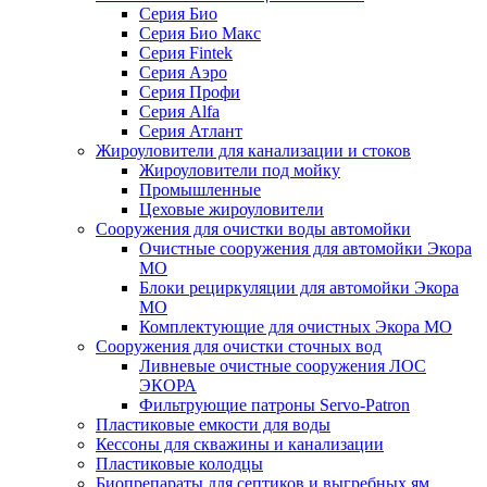
Серия Био
Серия Био Макс
Серия Fintek
Серия Аэро
Серия Профи
Серия Alfa
Серия Атлант
Жироуловители для канализации и стоков
Жироуловители под мойку
Промышленные
Цеховые жироуловители
Сооружения для очистки воды автомойки
Очистные сооружения для автомойки Экора
МО
Блоки рециркуляции для автомойки Экора
МО
Комплектующие для очистных Экора МО
Сооружения для очистки сточных вод
Ливневые очистные сооружения ЛОС
ЭКОРА
Фильтрующие патроны Servo-Patron
Пластиковые емкости для воды
Кессоны для скважины и канализации
Пластиковые колодцы
Биопрепараты для септиков и выгребных ям