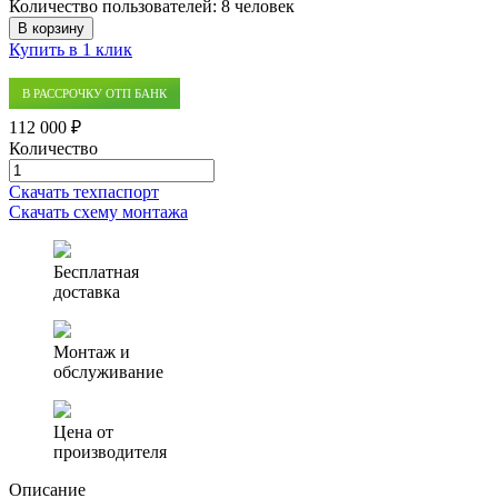
Количество пользователей:
8 человек
В корзину
Купить в 1 клик
В РАССРОЧКУ ОТП БАНК
112 000 ₽
Количество
Количество
товара
Скачать техпаспорт
Автономная
Скачать схему монтажа
канализация
(септик)
Alfa
Бесплатная
Bio
доставка
1.6
Монтаж и
обслуживание
Цена от
производителя
Описание