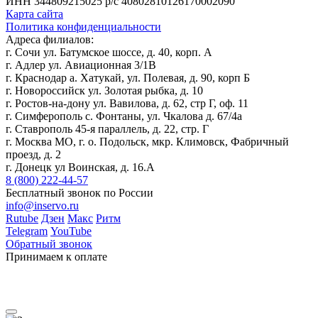
ИНН 344809215025
р/с 40802810126170002090
Карта сайта
Политика конфиденциальности
Адреса филиалов:
г. Сочи ул. Батумское шоссе, д. 40, корп. А
г. Адлер ул. Авиационная 3/1В
г. Краснодар а. Хатукай, ул. Полевая, д. 90, корп Б
г. Новороссийск ул. Золотая рыбка, д. 10
г. Ростов-на-дону ул. Вавилова, д. 62, стр Г, оф. 11
г. Симферополь с. Фонтаны, ул. Чкалова д. 67/4а
г. Ставрополь 45-я параллель, д. 22, стр. Г
г. Москва МО, г. о. Подольск, мкр. Климовск, Фабричный
проезд, д. 2
г. Донецк ул Воинская, д. 16.А
8 (800) 222-44-57
Бесплатный звонок по России
info@inservo.ru
Rutube
Дзен
Макс
Ритм
Telegram
YouTube
Обратный звонок
Принимаем к оплате