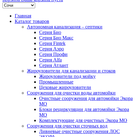
Главная
Каталог товаров
Автономная канализация – септики
Серия Био
Серия Био Макс
Серия Fintek
Серия Аэро
Серия Профи
Серия Alfa
Серия Атлант
Жироуловители для канализации и стоков
Жироуловители под мойку
Промышленные
Цеховые жироуловители
Сооружения для очистки воды автомойки
Очистные сооружения для автомойки Экора
МО
Блоки рециркуляции для автомойки Экора
МО
Комплектующие для очистных Экора МО
Сооружения для очистки сточных вод
Ливневые очистные сооружения ЛОС
ЭКОРА