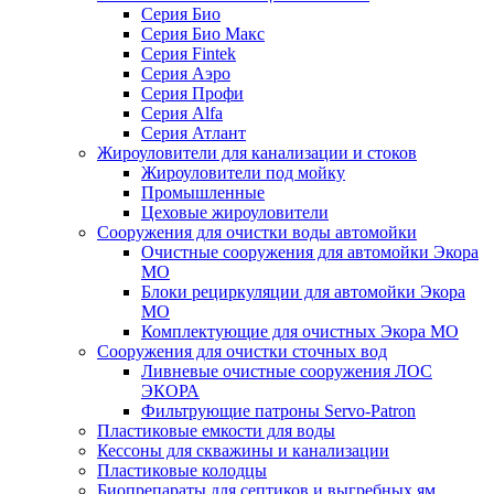
Серия Био
Серия Био Макс
Серия Fintek
Серия Аэро
Серия Профи
Серия Alfa
Серия Атлант
Жироуловители для канализации и стоков
Жироуловители под мойку
Промышленные
Цеховые жироуловители
Сооружения для очистки воды автомойки
Очистные сооружения для автомойки Экора
МО
Блоки рециркуляции для автомойки Экора
МО
Комплектующие для очистных Экора МО
Сооружения для очистки сточных вод
Ливневые очистные сооружения ЛОС
ЭКОРА
Фильтрующие патроны Servo-Patron
Пластиковые емкости для воды
Кессоны для скважины и канализации
Пластиковые колодцы
Биопрепараты для септиков и выгребных ям