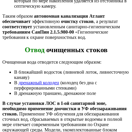
который по мере накопления удаляется из отстойника в
септическую камеру.
Таким образом
автономная канализация Атлант
обеспечивает
эффективную
очистку стоков
, а результат
соответствует
установленным санитарно-гигиеническим
требованиям СанПин 2.1.5.980-00
«Гигиенические
требования к охране поверхностных вод.
Отвод
очищенных стоков
Очищенная вода отводится следующим образом:
В ближайший водосток (ливневой лоток, ливнесточную
канаву)
В
дренажный колодец
(колодец без дна с
перфорированными стенками)
В дренажную траншею, дренажное поле
В случае установки ЛОС в I-ой санитарной зоне,
необходимо применение доочистки и УФ обеззараживания
стоков.
Применение УФ облучения для обеззараживания
сточных вод, сбрасываемых в открытые водоемы в полной
мере отвечает современным требованиям по Охране
окружающей среды. Модели, укомплектованные блоком