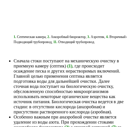
1.
Септическая камера,
2.
Анаэробный биореактор,
3.
Аэротенк,
4.
Вторичный 
Подводящий трубопровод,
11.
Отводящий трубопровод.
Сначала стоки поступают на механическую очистку в
приемную камеру (септик)
(1)
, где происходит
осаждение песка и других нерастворимых включений.
Главной целью применения септика является
подготовка воды для дальнейшей очистки. Далее
сточная вода поступает на биологическую очистку,
обусловленную способностью микроорганизмов
использовать некоторые органические вещества как
источник питания. Биологическая очистка ведется в две
стадии: в отсутствии кислорода (анаэробная) и
присутствии растворенного кислорода (аэробная).
Особенно важным при анаэробной очистке является
удаление из воды азота. При прохождении стоками