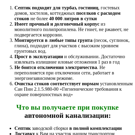
Септик подходит для турбаз, гостиниц
, гостевых
домов, хостелов, коттеджных
поселков
с расходом
стоков
не более
40 000 литров в сутки
Имеет прочный и долговечный корпус
из
монолитного полипропилена. Не гниет, не ржавеет, не
подвергается коррозии.
Монтируется в любые типы грунта
(песок, суглинок,
глина), подходит для участков с высоким уровнем
грунтовых вод.
Прост в эксплуатации
и обслуживании. Достаточно
извлекать излишние иловые отложения 1 раз в год
Не боится отключения электричества
. Не
переполняется при отключении сети, работает в
энергонезависимом режиме.
Очистка стоков соответствует нормам
установленным
Сан Пин 2.1.5.980-00 «Гигиенические требования к
охране поверхностных вод»
Что вы получаете при покупке
автономной канализации:
Септик
заводской сборки
в полной комплектации
Доставку
к Вам на участок нашим транспортом