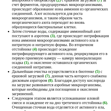
анаэробного биореактора
(2)
с ершевой загрузкой
(7)
за
счет ферментов, продуцируемых микроорганизмами,
происходит образование иона аммония из органических
соединений. Азот используется для роста
микроорганизмов, и таким образом часть
неорганического азота переходит во вновь
образующиеся бактериальные клетки.
Затем сточные воды, содержащие аммонийный азот
поступают в аэротенк
(3)
, где происходит нитрификация
иона аммония микроорганизмами активного ила в
нитритную и нитратную формы. Во вторичном
отстойнике
(4)
происходит осаждение
нитрифицирующего активного ила, рециркуляция его в
первую приемную камеру — камеру минерализации
осадка
(1)
, и окисление оставшихся органических
соединений нитратами.
Дальнейшая очистка осуществляется в биотенке
(5)
с
ершовой загрузкой
(7)
, донная часть которого снабжена
дисковым аэратором
(8)
. Благодаря доступу кислорода
на загрузке развиваются аэробные микроорганизмы,
которые необходимы для поглощения и окисления
загрязнений.
Следующим этапом является успокаивание иловой
смеси и осаждение ее на дно третичного отстойника
(6)
.
Очищенная сточная вода отделяется от активного ила,