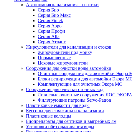
Автономная канализация – септики
Серия Био
Серия Био Макс
Серия Fintek
Серия Аэро
Серия Профи
Серия Alfa
Серия Атлант
Жироуловители для канализации и стоков
Жироуловители под мойку
Промышленные
Цеховые жироуловители
Сооружения для очистки воды автомойки
Очистные сооружения для автомойки Экора 
Блоки рециркуляции для автомойки Экора М
Комплектующие для очистных Экора МО
Сооружения для очистки сточных вод
Ливневые очистные сооружения ЛОС ЭКОР
Фильтрующие патроны Servo-Patron
Пластиковые емкости для воды
Кессоны для скважины и канализации
Пластиковые колодцы
Биопрепараты для септиков и выгребных ям
Установки обеззараживания воды
Воздуховоды из полипропилена