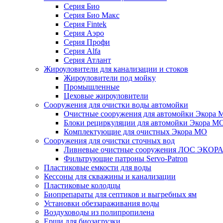
Серия Био
Серия Био Макс
Серия Fintek
Серия Аэро
Серия Профи
Серия Alfa
Серия Атлант
Жироуловители для канализации и стоков
Жироуловители под мойку
Промышленные
Цеховые жироуловители
Сооружения для очистки воды автомойки
Очистные сооружения для автомойки Экора 
Блоки рециркуляции для автомойки Экора М
Комплектующие для очистных Экора МО
Сооружения для очистки сточных вод
Ливневые очистные сооружения ЛОС ЭКОР
Фильтрующие патроны Servo-Patron
Пластиковые емкости для воды
Кессоны для скважины и канализации
Пластиковые колодцы
Биопрепараты для септиков и выгребных ям
Установки обеззараживания воды
Воздуховоды из полипропилена
Ерши для биозагрузки