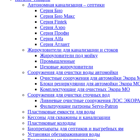
Автономная канализация – септики
Серия Био
Серия Био Макс
Серия Fintek
Серия Аэро
Серия Профи
Серия Alfa
Серия Атлант
Жироуловители для канализации и стоков
Жироуловители под мойку
Промышленные
Цеховые жироуловители
Сооружения для очистки воды автомойки
Очистные сооружения для автомойки Экора 
Блоки рециркуляции для автомойки Экора М
Комплектующие для очистных Экора МО
Сооружения для очистки сточных вод
Ливневые очистные сооружения ЛОС ЭКОР
Фильтрующие патроны Servo-Patron
Пластиковые емкости для воды
Кессоны для скважины и канализации
Пластиковые колодцы
Биопрепараты для септиков и выгребных ям
Установки обеззараживания воды
Воздуховоды из полипропилена