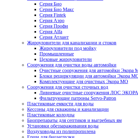
Серия Био
Серия Био Макс
Серия Fintek
Серия Аэро
Серия Профи
Серия Alfa
Серия Атлант
Жироуловители для канализации и стоков
Жироуловители под мойку
Промышленные
Цеховые жироуловители
Сооружения для очистки воды автомойки
Очистные сооружения для автомойки Экора 
Блоки рециркуляции для автомойки Экора М
Комплектующие для очистных Экора МО
Сооружения для очистки сточных вод
Ливневые очистные сооружения ЛОС ЭКОР
Фильтрующие патроны Servo-Patron
Пластиковые емкости для воды
Кессоны для скважины и канализации
Пластиковые колодцы
Биопрепараты для септиков и выгребных ям
Установки обеззараживания воды
Воздуховоды из полипропилена
Ерши для биозагрузки