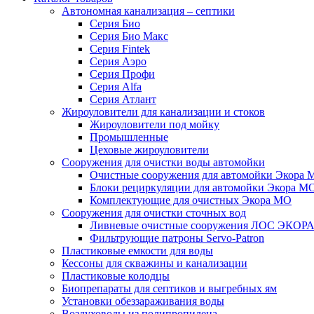
Автономная канализация – септики
Серия Био
Серия Био Макс
Серия Fintek
Серия Аэро
Серия Профи
Серия Alfa
Серия Атлант
Жироуловители для канализации и стоков
Жироуловители под мойку
Промышленные
Цеховые жироуловители
Сооружения для очистки воды автомойки
Очистные сооружения для автомойки Экора 
Блоки рециркуляции для автомойки Экора М
Комплектующие для очистных Экора МО
Сооружения для очистки сточных вод
Ливневые очистные сооружения ЛОС ЭКОР
Фильтрующие патроны Servo-Patron
Пластиковые емкости для воды
Кессоны для скважины и канализации
Пластиковые колодцы
Биопрепараты для септиков и выгребных ям
Установки обеззараживания воды
Воздуховоды из полипропилена