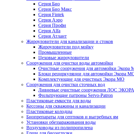
Серия Био
Серия Био Макс
Серия Fintek
Серия Аэро
Серия Профи
Серия Alfa
Серия Атлант
Жироуловители для канализации и стоков
Жироуловители под мойку
Промышленные
Цеховые жироуловители
Сооружения для очистки воды автомойки
Очистные сооружения для автомойки Экора 
Блоки рециркуляции для автомойки Экора М
Комплектующие для очистных Экора МО
Сооружения для очистки сточных вод
Ливневые очистные сооружения ЛОС ЭКОР
Фильтрующие патроны Servo-Patron
Пластиковые емкости для воды
Кессоны для скважины и канализации
Пластиковые колодцы
Биопрепараты для септиков и выгребных ям
Установки обеззараживания воды
Воздуховоды из полипропилена
Ерши для биозагрузки